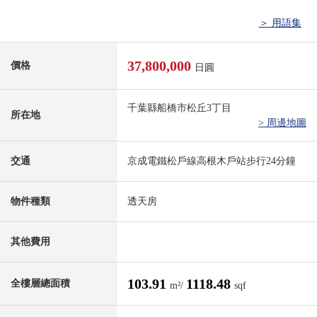
＞ 用語集
37,800,000
價格
日圓
千葉縣船橋市松丘3丁目
所在地
> 周邊地圖
交通
京成電鐵松戶線高根木戶站步行24分鐘
物件種類
透天房
其他費用
103.91
1118.48
全樓層總面積
m²/
sqf