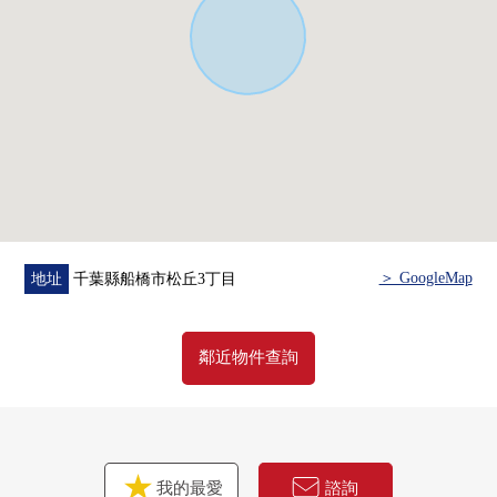
・ 附帶在洗滌槽周圍感覺清醒的出示的凈水器的栓
・ 便於雨的日的浴室換氣乾燥機
・ 在廁所，舒適的溫水衝洗功能的
・ 附帶可以來訪者的確認的TV監視器的內部對講機
・ 不在時，行李也能收到的宅配保管櫃
■ 在找想要的家方面給予幫助的━━━━━・・・
房屋的詳細、需討論是如感興趣,歡迎請隨時聯繫我們。
＞ GoogleMap
地址
千葉縣船橋市松丘3丁目
鄰近物件查詢
我的最愛
諮詢