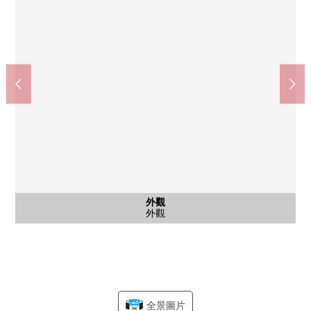
含有前面道路的外觀
含有前面道路的外觀
外觀
外觀
外觀
船橋市立古和鍋小學(約500m)
前面道路
前面道路
外觀
外觀
外觀
全景圖片