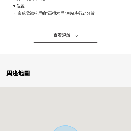
▼位置
・ 京成電鐵松戶線"高根木戶"車站步行24分鐘
▼建築物的特徴
・ 建築面積103.91平方公尺(約31.43坪)
查看評論
・ 2026年(2026年)6月築予定
・ 有汽車空間2台分鐘(出自車型的)
▼房間的特徴
・ 約18張塌塌米寬敞的亮的LDK
周邊地圖
・ 附帶客廳能瞭望的開放式櫃台的廚房
・ 關於全居室兩面派采光，通風良好
・ 能進出2個房間的南向曝光面寬大的陽台
・ WIC、泥地收納等的豐富的存儲空間
・ 樓梯井式樣的開放性的門口
▼設備
・ 在家務的時候短ninaru食器洗淨乾燥機