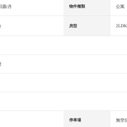
日圆/月
公寓
物件種類
2LDK
房型
f
建
無空
停車場