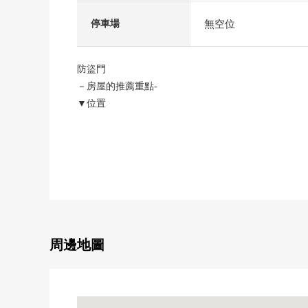
無空位
停車場
防盜門
－房屋的推薦重點-
▼位置
・中央、總武緩行線船橋站步行11分鐘
・東武野田線船橋站步行11分鐘
・京成電鐵幹線京成船橋站步行9分鐘
・京成電鐵幹線大神宮下站步行14分鐘
・東葉高速鐵路東海神站步行18分鐘
▼特徴
・能利用5車站4線路
周邊地圖
・2023年築
・2LDK+2WIC
・私人使用面積：56.41平方公尺