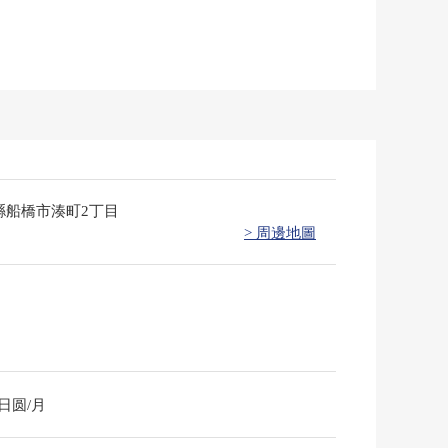
縣船橋市湊町2丁目
> 周邊地圖
0日圆/月