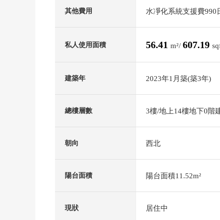
水凈化系統支援費990
其他費用
56.41
607.19
私人使用面積
m²/
sq
2023年1月築(築3年)
建築年
3樓/地上14樓地下0階
總樓層數
西北
朝向
陽台面積11.52m²
陽台面積
居住中
現狀