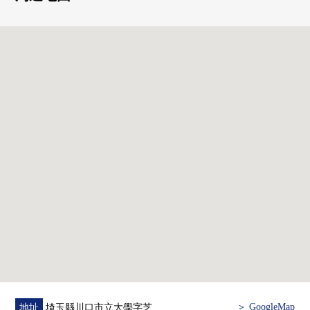
・ 浴室換氣乾燥機
・內裝凈水器
■ 在找想要的家方面給予幫助的━━━━━・・・
房屋的詳細、需討論是如感興趣,歡迎請隨時聯繫我們。
＞ GoogleMap
地址
埼玉縣川口市立大學字芝