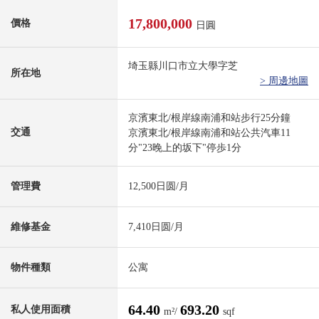
17,800,000
價格
日圓
埼玉縣川口市立大學字芝
所在地
> 周邊地圖
京濱東北/根岸線南浦和站步行25分鐘
交通
京濱東北/根岸線南浦和站公共汽車11
分"23晚上的坂下"停歩1分
管理費
12,500日圆/月
維修基金
7,410日圆/月
物件種類
公寓
64.40
693.20
私人使用面積
m²/
sqf