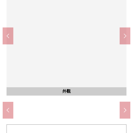
共有部分
共有部分
其他當地
共有部分
入口
其他
其他
其他
其他
用地裡面的公園
腳踏車停放處
腳踏車停放處
摩托車堆放處
摩托車堆放處
宅配保管櫃
管理員室
停車場
停車場
外觀
電梯
入口
信箱
外觀