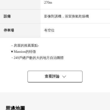
270m
設備
影像對講機，浴室換氣乾燥機
停車場
有空位
－房屋的推薦重點-
▼Mansion的特徴
・249戶總戶數的大的地方自治團體
・ 可飼養寵物（有規定）
▼房間的特徴
查看評論
・ 全居室收納有
・陽光關於朝南西良好
▼設備
・附帶TV監視器的內部對講機
周邊地圖