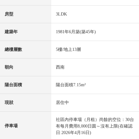
房型
3LDK
建築年
1981年6月築(築45年)
總樓層數
5樓/地上13層
朝向
西南
陽台面積
陽台面積7.15m²
現狀
居住中
社區內停車場（月租）尚餘的空位：30台
停車場
有每月費用8,000日圆～沒有上限(在確認
日:2026年4月16日)