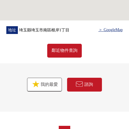
・到丸廣百貨南浦和商店步行6分鐘(約480m)
・對約780m到南浦和小學到約705m岸中學有步行10分鐘的
範圍以內
■ 在找想要的家方面給予幫助的━━━━━・・・
＞ GoogleMap
地址
埼玉縣埼玉市南區根岸1丁目
房屋的詳細、需討論是如感興趣,歡迎請隨時聯繫我們。
鄰近物件查詢
我的最愛
諮詢