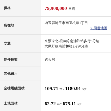
79,900,000
價格
日圓
埼玉縣埼玉市南區根岸1丁目
所在地
> 周邊地圖
京濱東北/根岸線南浦和站步行8分鐘
交通
武藏野線南浦和站步行8分鐘
物件種類
透天房
其他費用
109.71
1180.91
全樓層總面積
m²/
sqf
62.72
675.11
土地面積
m²/
sqf