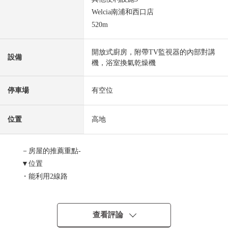
Welcia南浦和西口店
520m
開放式廚房，附帶TV監視器的內部對講
設備
機，浴室換氣乾燥機
停車場
有空位
位置
高地
－房屋的推薦重點-
▼位置
・能利用2線路
・南浦和站步行8分鐘的位置
・在清靜的高地的住宅區
查看評論
▼建築物的特徴