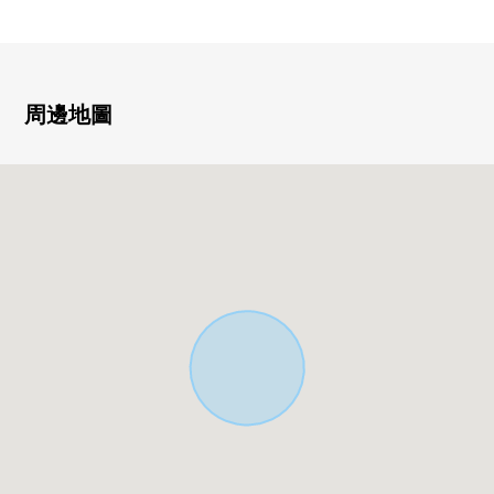
・附帶來客時便利的TV監視器的內部對講機
・能停車1台(車型限制有)
・陽光在朝南的前面道路良好
周邊地圖
▼房間的特徴
・舒適某一個客廳約18.5張塌塌米
▼設備
・有窗的亮的組合廚房
・與家族的會話興奮起來的開放式廚房
・附帶凈水器、洗碗機的組合廚房
・有再加熱功能的整體衛浴
・也便於雨的日的洗衣的浴室換氣乾燥機的
・在廁所，附帶舒適的溫水衝洗馬桶座
・收藏嵌入式衣櫃，充實
▼周邊環境