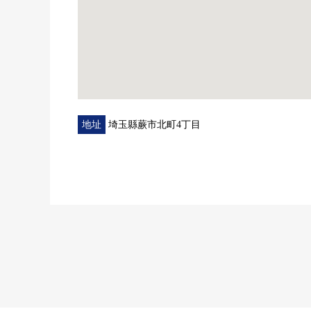
房屋的詳細、需討論是如感興趣,歡迎請隨時聯繫我們
地址
埼玉縣蕨市北町4丁目