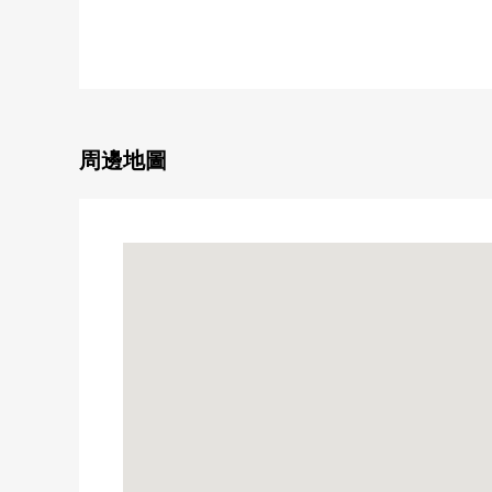
・鋼筋混凝土造6樓核算的5樓部分
▼房間的特徴
・私人使用面積58.05平方公尺，3LDK
・陽光在適合東南的陽台良好(依據天氣好壞)
・在和式房間，壁櫥收納充實
周邊地圖
▼設備
・3份瓦斯爐，組合廚房
・鞋BOX
▼翻新內容(2026年2月實施)
・廚房，浴室，廁所，盥洗台交換
・熱水供應機交換
・地板面對
・地板，全室地板換貼其他
■ 在找想要的家方面給予幫助的━━━━━・・・