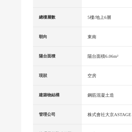
5樓/地上6層
總樓層數
東南
朝向
陽台面積6.06m²
陽台面積
空房
現狀
鋼筋混凝土造
建築物結構
株式會社大京ASTAGE
管理公司