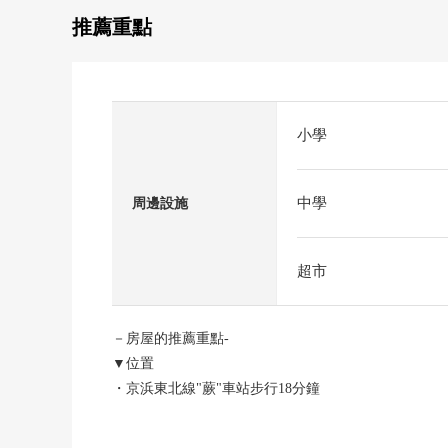
推薦重點
小學
中學
周邊設施
超市
－房屋的推薦重點-
▼位置
・京浜東北線"蕨"車站步行18分鐘
▼Mansion的特徴