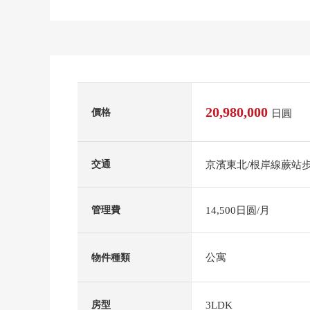
20,980,000
價格
日圓
京濱東北/根岸線蕨站步
交通
14,500日圆/月
管理費
公寓
物件種類
3LDK
房型