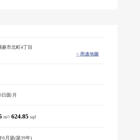
縣蕨市北町4丁目
> 周邊地圖
10日圆/月
05
624.85
m²/
sqf
7年6月築(築39年)