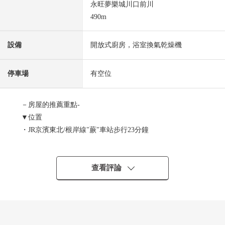
永旺夢樂城川口前川
490m
設備
開放式廚房，浴室換氣乾燥機
停車場
有空位
－房屋的推薦重點-
▼位置
・JR京濱東北/根岸線"蕨"車站步行23分鐘
▼建築物的特徴
・位於閒靜的住宅區的木造3階建新建透天房
查看評論
・從屬於保護車不受雨以及陽光侵害的內裝車庫
・每前面道路約6m，有開放感覺
▼房間的特徴