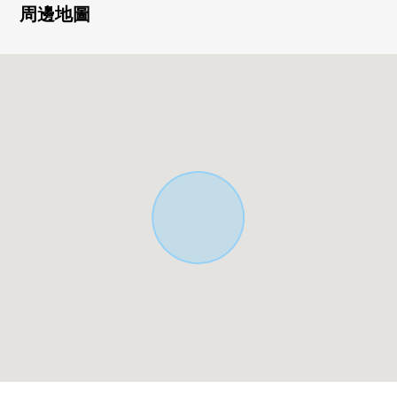
・讓水周圍集中於1個地方，考慮生活的房型
周邊地圖
・LDK是約15.8張塌塌米和能舒適地舒暢的空間
・培養交流的客廳樓梯
▼設備
・附帶能減輕家務的負擔的洗碗機的組合廚房
・到雨的日，洗的衣物也乾的浴室乾燥功能
・能收藏衣服的嵌入式衣櫃
▼周邊環境
・永旺夢樂城川口前川步行7分鐘(約490m)
・全家便利店川口芝預先1丁目商店步行6分鐘(約420m)
■ 在找想要的家方面給予幫助的━━━━━・・・
房屋的詳細、需討論是如感興趣,歡迎請隨時聯繫我們。