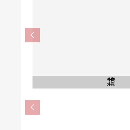
西巢鴨站(都營地下鐵三田線)(
超市miraberu西巢鴨商店(約
共MODI飯田西巢鴨商店(約6
豐島區立巢鴨北中學(約42
豐島區立朝日小學(約690
外觀
風景
風景
外觀
外觀
入口
入口
入口
入口
入口
入口
外觀
步行1分鐘
步行2分鐘
步行9分鐘
步行9分鐘
步行6分鐘
外觀
風景
外觀
外觀
外觀
入口
入口
入口
入口
入口
入口
外觀