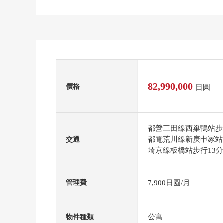
82,990,000
價格
日圓
都營三田線西巢鴨站步
都電荒川線新庚申冢站
交通
埼京線板橋站步行13
7,900日圆/月
管理費
公寓
物件種類