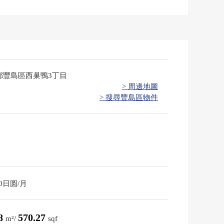
都豐島區西巢鴨3丁目
> 周邊地圖
> 搜尋豐島區物件
60日圆/月
98
570.27
m²/
sqf