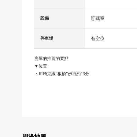
貯藏室
設備
有空位
停車場
房屋的推薦的要點
▼位置
・JR埼京線"板橋"步行約13分
・都營三田線"西巢鴨"步行約1分
・都電荒川線"新庚申冢"步行5分鐘
▼Mansion的特徴
・可3車站3線路利用，并且便於通勤上學
・總戶數200戶ＢＩＣ地方自治團體
・安全也在有防盜門的公寓放心
・電梯設置
周邊地圖