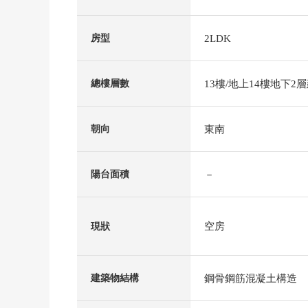
2LDK
房型
13樓/地上14樓地下2
總樓層數
東南
朝向
－
陽台面積
空房
現狀
鋼骨鋼筋混凝土構造
建築物結構