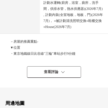
計劃水運轉(廚房，浴室，廁所，洗手
間，供排水管，熱水供應器)(2026年7月)
, 計劃內裝(全室地板，地板，門)(2026年
7月)， ○被計劃清洗照明交換○鞋櫃交換
○House(2026年7月)
－房屋的推薦重點-
▼位置
・東京地鐵線日比谷線"三輪"車站步行9分鐘
・JR常磐線"三河島"車站步行11分鐘
・都電荒川線"荒川區役所前"車站步行6分鐘
查看評論
▼特徴
・13層的2樓部分
・在防盜門安心的安全
・有電梯，宅配保管櫃
・寵物飼養可(有細則)
周邊地圖