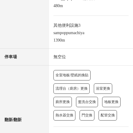
480m
其他便利設施3
sampoppumachiya
1390m
停車場
無空位
全室地板/壁紙的換貼
流理台（廚房）更換
浴室更換
廁所更換
盥洗台交換
地板更換
熱水器交換
門交換
配管交換
翻新⁄翻新