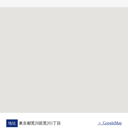
▼翻新內容(2026年7月實施)
・廚房交換
・浴室交換
・洗臉交換
・廁所更換
・地板換貼(水周圍)
・地板換貼
・門交換
・照明交換
・供水，熱水供應管交換
・熱水器交換
・鞋櫃交換
・Cross換貼
・重音Cross換貼
・House清洗
■ 在找想要的家方面給予幫助的━━━━━・・・
＞ GoogleMap
地址
東京都荒川區荒川1丁目