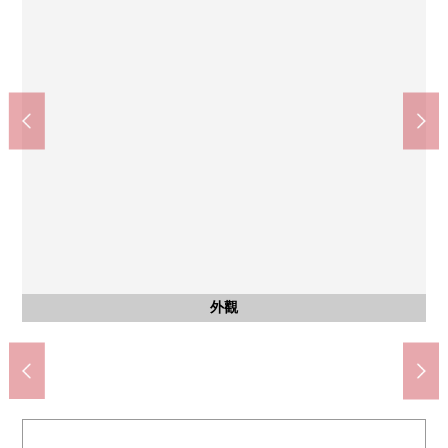
西式房間
西式房間
西式房間
西式房間
西式房間
共有部分
共有部分
共有部分
共有部分
室內
室內
室內
廚房
廚房
收納
收納
收納
風景
嵌入式衣櫃(約7.2張塌塌米西式房間)
約7.2張塌塌米西式房間
約7.2張塌塌米西式房間
約5.5張塌塌米西式房間
約5.5張塌塌米西式房間
約5.5張塌塌米西式房間
約4.0張塌塌米非居室
約4.0張塌塌米非居室
約4.0張塌塌米非居室
來自陽台的風景
腳踏車停放處
摩托車場地
公共汽車
防風林室
防風林室
3份爐子
洗滌槽
多壁櫥
多壁櫥
停車場
外觀
客廳
廚房
洗臉
廁所
客廳
客廳
客廳
門口
陽台
入口
外觀