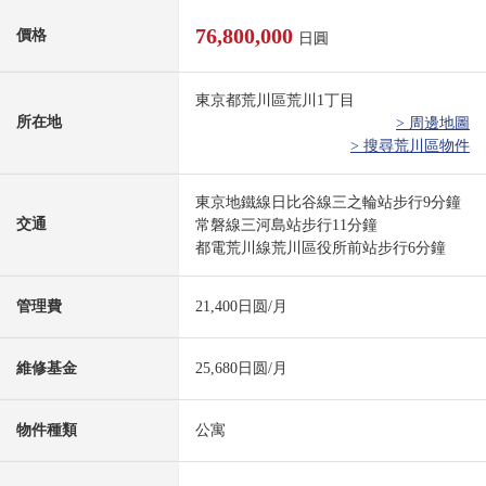
76,800,000
價格
日圓
東京都荒川區荒川1丁目
所在地
> 周邊地圖
> 搜尋荒川區物件
東京地鐵線日比谷線三之輪站步行9分鐘
交通
常磐線三河島站步行11分鐘
都電荒川線荒川區役所前站步行6分鐘
管理費
21,400日圆/月
維修基金
25,680日圆/月
物件種類
公寓