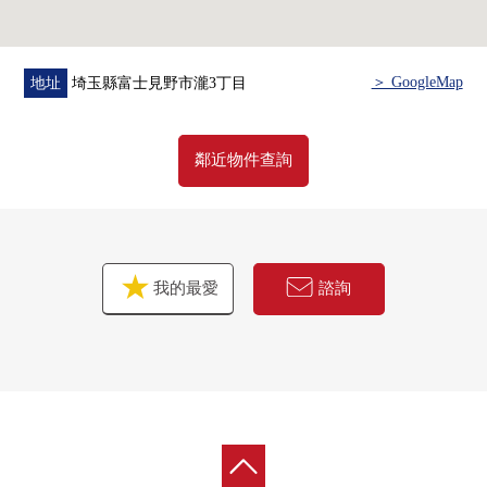
○ Lawson富士見野中福岡商店步行13分鐘(約1030m)
○ 富士見野市政府步行15分鐘(約1200m)
○ 上福岡郵局步行11分鐘(約870m)
＞ GoogleMap
地址
埼玉縣富士見野市瀧3丁目
○ 永旺TOWN富士見野診所商城步行12分鐘(約930m)
○ 瀑布、長宮公園步行6分鐘(約440m)
鄰近物件查詢
我的最愛
諮詢