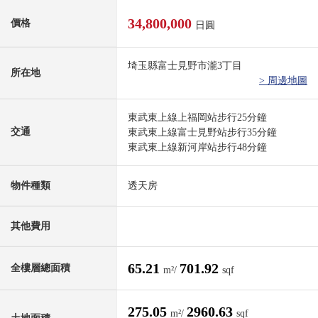
34,800,000
價格
日圓
埼玉縣富士見野市瀧3丁目
所在地
> 周邊地圖
東武東上線上福岡站步行25分鐘
交通
東武東上線富士見野站步行35分鐘
東武東上線新河岸站步行48分鐘
物件種類
透天房
其他費用
65.21
701.92
全樓層總面積
m²/
sqf
275.05
2960.63
m²/
sqf