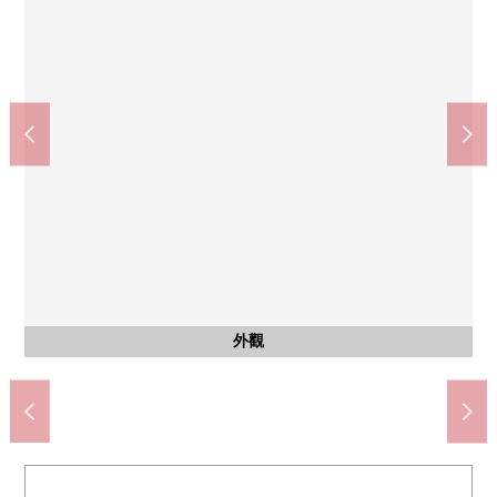
其他當地
客廳
室內
室內
洗臉
洗臉
院子
院子
看doragguseimusu富士見野清商店(約1230m)
永旺TOWN富士見野診所商城(約930m)
Lawson富士見野中福岡商店(約1030m)
共MODI飯田築地商店(約850m)
永旺TOWN富士見野(約930m)
到時期的話花漂亮地開花。
到時期的話花漂亮地開花。
富士見野市政府(約1200m)
瀑布、長宮公園(約440m)
西式房間(約6張塌塌米)
和式房間(約3張塌塌米)
客餐廳(約10張塌塌米)
花的樹中學(約890m)
上福岡郵局(約870m)
含有前面道路的外觀
含有前面道路的外觀
福岡小學(約840m)
公共汽車
洗臉室
盥洗台
停車場
外觀
廚房
廁所
門口
外觀
院子
院子
外觀
外觀