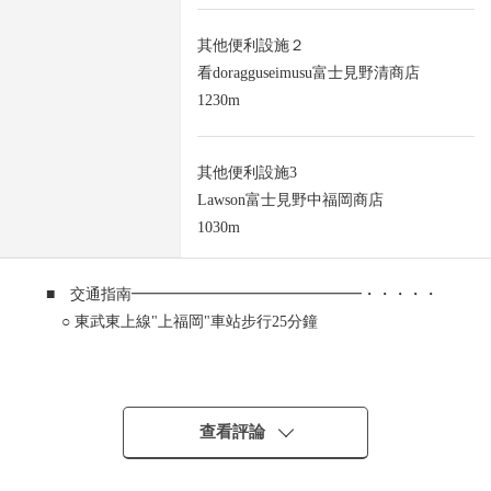
其他便利設施２
看doragguseimusu富士見野清商店
1230m
其他便利設施3
Lawson富士見野中福岡商店
1030m
■ 交通指南━━━━━━━━━━━━━━━・・・・・
○ 東武東上線"上福岡"車站步行25分鐘
■ 推薦重點━━━━━━━━━━━━━━━・・・・・
○ 土地面積275.05平方公尺(約83坪)的廣闊的土地
查看評論
○ 建築面積65.21平方公尺(約19坪)
○ 2LDK，木造平房