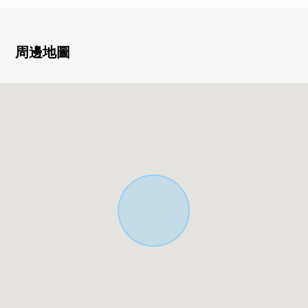
○ 客餐廳、約6.0張塌塌米西式房間是護城河座位卓式樣
○ 有趣味的張貼石面的日式浴室
○ 園藝或者家庭菜園能享受的大的院子
周邊地圖
○ 有一邊在室內有，一邊被感到自然的屋內庭園
○ 有窗的亮的浴室、廁所
○ 有全居室收納
○ 地板下邊收納
○ 容易到學區裡面的中小學上學的位置
○ 永旺TOWN富士見野，富士見野市政府步行範圍以內。
購物以及行政手續也是便利的位置。
■ 周邊設施━━━━━━━━━━━━━━━・・・・・
○ 福岡小學步行11分鐘(約840m)
○ 花的樹中學步行12分鐘(約890m)
○ 永旺TOWN富士見野步行12分鐘(約930m)
○ 共MODI飯田築地商店步行11分鐘(約850m)
○ 看doragguseimusu富士見野清商店步行16分鐘(約1230m)