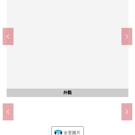
含有前面道路的外觀
含有前面道路的外觀
客廳
室內
室內
室內
廁所
廁所
收納
收納
收納
收納
收納
陽台
陽台
風景
室內
其他
其他
其他
其他
在Lawson富士見上澤公園的前面的商店(約300m)
MAMMY MART三芳店(約650m)
藥妝店咳嗽藤久保商店(約800m)
約5.3張塌塌米3F西式房間內
across Plaza三芳(約1100m)
約5張塌塌米3F西式房間內
約5.3張塌塌米1F西式房間
約5.3張塌塌米3F西式房間
有TV監視器的內部對講機
約5張塌塌米3F西式房間
北松原第2公園(約280m)
ambe心·診所(約750m)
藤久保中學(約2100m)
藤久保小學(約900m)
洗臉室地板下邊收納
約14張塌塌米LDK
來自3F陽台的風景
前面道路(南側)
前面道路(東面)
洗衣機堆放處
熱水供應器
公共汽車
1F廁所
2F廁所
LDK內
2F陽台
3F陽台
洗滌槽
停車場
外觀
廚房
洗臉
鞋櫃
爐子
門口
外觀
外觀
外觀
全景圖片