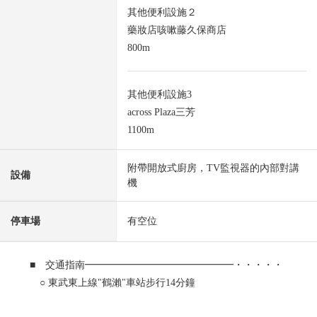
其他便利設施２
藥妝店咳嗽藤久保商店
800m
其他便利設施3
across Plaza三芳
1100m
附帶開放式廚房，TV監視器的內部對講
設備
機
停車場
有空位
■ 交通指南━━━━━━━━━━━━━━━・・・・・
○ 東武東上線"鶴瀨"車站步行14分鐘