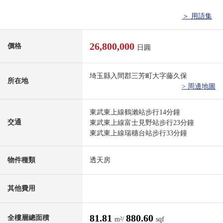
＞ 用語集
26,800,000
價格
日圓
埼玉縣入間郡三芳町大字藤久保
所在地
> 周邊地圖
東武東上線鶴瀨站步行14分鐘
交通
東武東上線富士見野站步行23分鐘
東武東上線瑞穗台站步行33分鐘
物件種類
透天房
其他費用
81.81
880.60
全樓層總面積
m²/
sqf