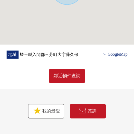
○ 藤久保中學步行27分鐘(約2100m)
○ MAMMY MART三芳店步行9分鐘(約650m)
○ 在Lawson富士見上澤公園的前面的商店步行4分鐘(約
300m)
○ 藥妝店咳嗽藤久保商店步行10分鐘(約800m)
○ across Plaza三芳步行14分鐘(約1100m)
＞ GoogleMap
地址
埼玉縣入間郡三芳町大字藤久保
鄰近物件查詢
我的最愛
諮詢