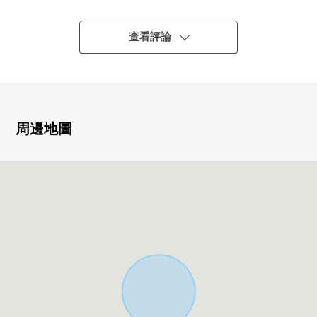
■ 推薦重點━━━━━━━━━━━━━━━・・・・・
○ 位於"鶴瀨"車站步行範圍以內
查看評論
○ 2025年9月築的新建透天房
○ 陽光、通風在東南角地良好
○ 有內裝汽車空白(出自車型的)
○ 城市煤氣、公營水道、本排水
○ 到購物設施、公園步行範圍以內
周邊地圖
■ 設備━━━━━━━━━━━━━━━・・・・・
○ 開放式組合廚房
○ 三面鏡型的盥洗台
○ 有TV監視器的內部對講機
■ 周邊設施━━━━━━━━━━━━━━━・・・・・
○ 藤久保小學步行12分鐘(約900m)