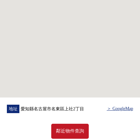
・附帶也便於雨的日的洗衣的浴室暖氣烘乾機
▼翻新內容(2025年11月實施)
・組合廚房·整體衛浴、盥洗台、廁所、門、管道的鋪設
NEW交換
・Cross所有房間、地板NEW換貼
・House清洗
▼周邊環境
・購物到Coop上社商店步行8分鐘(約630m)便利
・上學到本鄉小學步行6分鐘(約460m)放心
■ 在找想要的家方面給予幫助的━━━━━・・・
房屋的詳細、需討論是如感興趣,歡迎請隨時聯繫我們。
＞ GoogleMap
地址
愛知縣名古屋市名東區上社2丁目
鄰近物件查詢