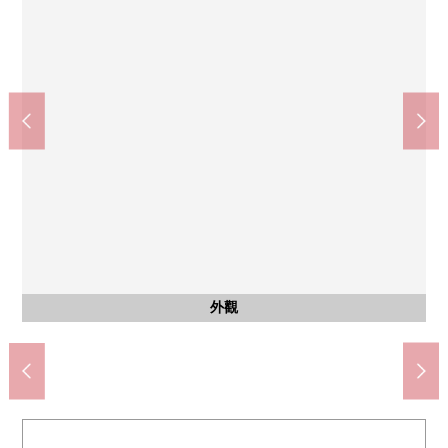
其他內省
室內
室內
室內
廚房
室內
其他
其他
其他
室內
室內
收納
西式房間(約5.3張塌塌米)
西式房間(約5.5張塌塌米)
西式房間(約5.9張塌塌米)
西式房間(約5.3張塌塌米)
附帶監視器的內部對講機
西式房間(約5.5張塌塌米)
西式房間(約5.9張塌塌米)
藤森中學(約1050m)
浴室暖氣烘乾機
熱水供應器
公共汽車
實用程序
3份爐子
停車場
外觀
入口
門口
客廳
客廳
廚房
洗臉
廁所
風景
風景
風景
外觀
外觀
外觀
客廳
客廳
廚房
收納
洗臉
壁櫥
陽台