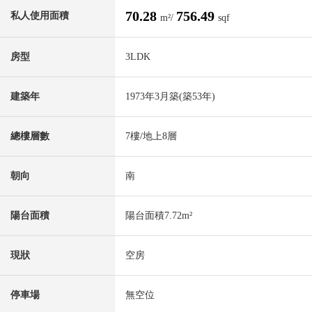
70.28
756.49
私人使用面積
m²/
sqf
房型
3LDK
建築年
1973年3月築(築53年)
總樓層數
7樓/地上8層
朝向
南
陽台面積
陽台面積7.72m²
現狀
空房
停車場
無空位