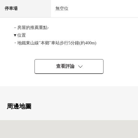
停車場
無空位
－房屋的推薦重點-
▼位置
・地鐵東山線"本鄉"車站步行5分鐘(約400m)
・地鐵東山線"上社"車站步行8分鐘(約640m)
▼Mansion的特徴
查看評論
・鋼筋混凝土造8樓核算的7樓部分所在
・管理體制用日班管理良好
▼房間的特徴
・私人使用面積70.28平方公尺、3LDK
周邊地圖
・風景、通風為7樓部分良好(依據天氣好壞)
▼設備
・光照為陽台朝南良好