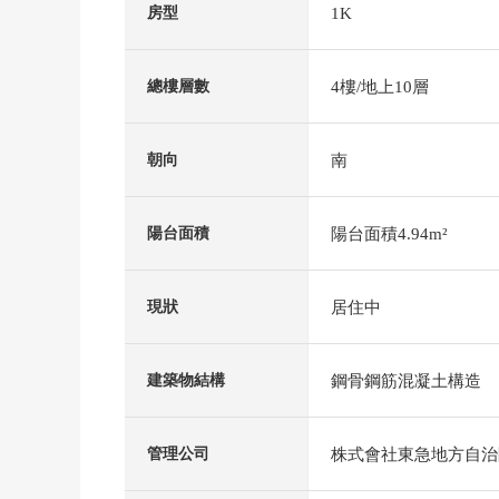
1K
房型
4樓/地上10層
總樓層數
南
朝向
陽台面積4.94m²
陽台面積
居住中
現狀
鋼骨鋼筋混凝土構造
建築物結構
株式會社東急地方自治
管理公司