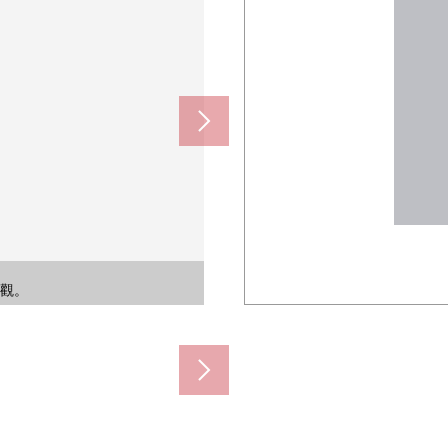
非機動車來，放心，也能利用雨的
賣機以及店鋪是不久被感到生活便
訪者的確認以及安全面考慮的設
郵筒，便於每天的郵件的領取。
。自動販賣機附近被設置。
外觀。店鋪空間也在1樓。
建築物的安靜的氣氛。
賣機被在入口旁邊設置。
陽台被在各住戸設置。
的路徑是特徴。
外觀。
)
)