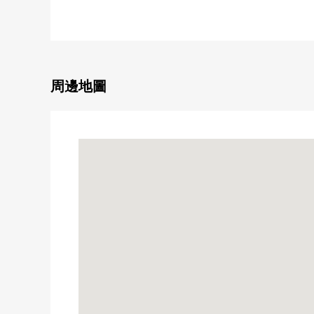
・有防盜門和電梯
▼房間的特徴
・約6.57坪的1K
・光照用南向曝光面采光良好
・容易用分離型使用浴室和廁所的房型
周邊地圖
・西式房間有壁櫥收納
▼設備
・有電梯，安全在防盜門充實
▼周邊環境
・在駅近便於通勤上學的位置
・在周圍多數有商業設施以及飲食店
■ 在找想要的家方面給予幫助的━━━━━・・・