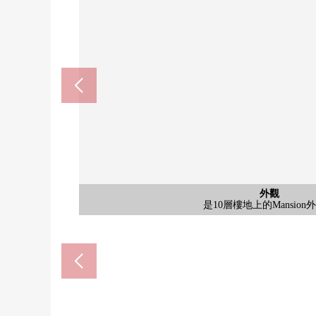
共有部分
入口
其他
是有屋頂的腳踏車停放處空間。幾個自行車用台停放
建築物前面的道路有寬度，人行道也被確保。自動販
是有被在入口設置的防盜門的內部對講機。是被在來
共有部分
共有部分
停車場
停車場
外觀
入口
入口
入口
外觀
外觀
外觀
外觀
入口
外觀
外觀
是集合郵筒被設置的共用空間。每隔各住戸有個別的
入口有屋頂，并且雨的日也是容易進出的設計
入口是自動販賣機被在旁邊設置的Mansion
被在入口旁邊設置的邸宅名牌和種植讓感到
是10層樓地上的Mansion外觀。自動販
是鋼筋混凝土結構的Mansion外觀。
入口用鋼筋混凝土結構的外觀有屋頂
是10層樓地上的Mansion
野豬金額小學(約650m
野豬高中學校(約670m
利性的位置。
停車場
停車場
入口
備。
日。
入口
外觀
入口
外觀