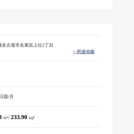
縣名古屋市名東區上社2丁目
> 周邊地圖
0日圆/月
73
233.90
m²/
sqf