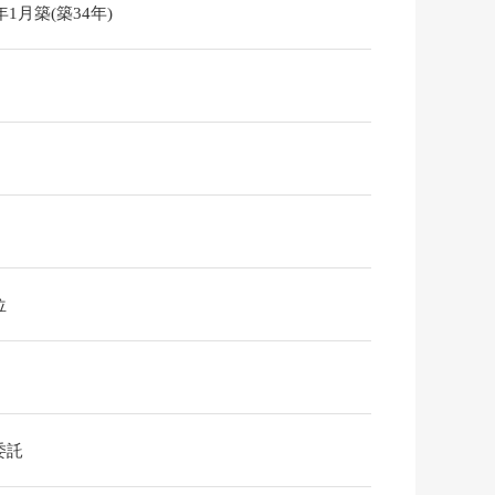
2年1月築(築34年)
位
委託