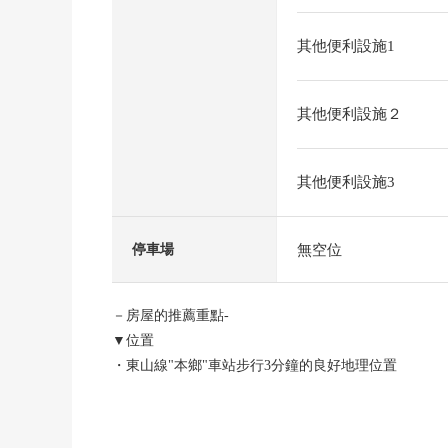
其他便利設施1
其他便利設施２
其他便利設施3
無空位
停車場
－房屋的推薦重點-
▼位置
・東山線"本鄉"車站步行3分鐘的良好地理位置
・也能徒步4分鐘使用"上社"車站
▼Mansion的特徴
・10層樓Mansion