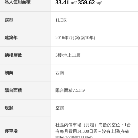
33.41
359.62
私人使用面積
m²/
sqf
房型
1LDK
建築年
2016年7月築(築10年)
總樓層數
5樓/地上11層
朝向
西南
陽台面積
陽台面積7.53m²
現狀
空房
社區內停車場（月租）尚餘的空位：1台
停車場
有每月費用14,300日圆～沒有上限(在確
認日:2026年2月5日)