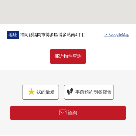
■ 在找想要的家方面給予幫助的━━━━━・・・
房屋的詳細、需討論是如感興趣,歡迎請隨時聯繫我們。
＞ GoogleMap
地址
福岡縣福岡市博多區博多站南4丁目
鄰近物件查詢
我的最愛
事前預約制參觀會
諮詢