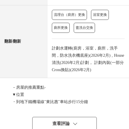
流理台（廚房）更換
浴室更換
廁所更換
盥洗台交換
翻新⁄翻新
計劃水運轉(廚房，浴室，廁所，洗手
間，防水洗衣機底座)(2026年2月) , House
清洗(2026年2月)計劃， 計劃內裝(一部分
Cross換貼)(2026年2月)
－房屋的推薦重點-
▼位置
・到地下鐵機場線"東比惠"車站步行15分鐘
▼Mansion的特徴
・寵物飼養可(規章的限制有)
・事務所利用可(規章的限制有)
查看評論