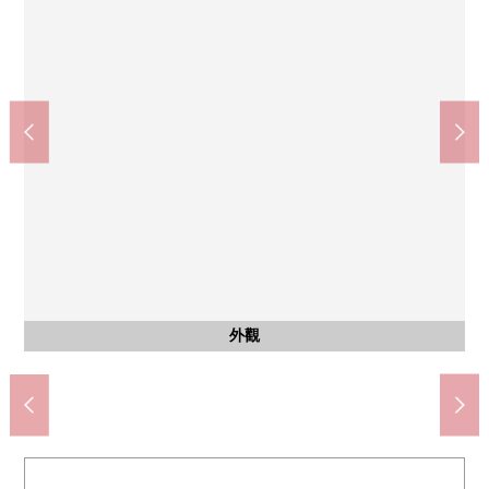
西鐵公共汽車"山王公園前"停(約140m)
按照MAXVALU特快築紫商店(約180m)
全家便利店博多站南4丁目商店(約80m)
福岡銀行築紫份分店(約230m)
福岡小林郵局(約260m)
山王公園(約200m)
共有部分
共有部分
室內
入口
入口
西式房間(約2.5張塌塌米)
集合信箱，宅配保管櫃
腳踏車停放處
步行3分鐘
步行3分鐘
步行1分鐘
步行3分鐘
步行4分鐘
步行2分鐘
公共汽車
防盜門
停車場
外觀
客廳
客廳
洗臉
廁所
風景
陽台
門口
名牌
外觀