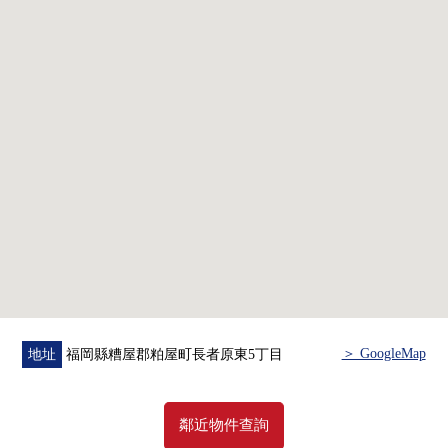
・朝南西住戸、光照良好度
▼設備
・1樓不在時有便利的宅配保管櫃
・有食器洗淨乾燥機的組合廚房
■ 在找想要的家方面給予幫助的━━━━━・・・
房屋的詳細、需討論是如感興趣,歡迎請隨時聯繫我們。
＞ GoogleMap
地址
福岡縣糟屋郡粕屋町長者原東5丁目
鄰近物件查詢