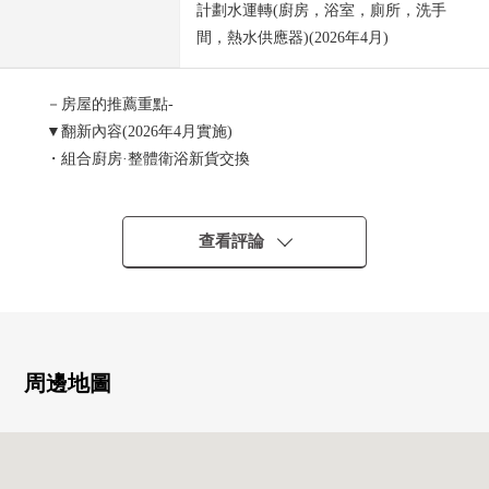
計劃水運轉(廚房，浴室，廁所，洗手
間，熱水供應器)(2026年4月)
－房屋的推薦重點-
▼翻新內容(2026年4月實施)
・組合廚房·整體衛浴新貨交換
・盥洗台、廁所、熱水供應器新貨交換
・全室地板·地板換貼
查看評論
▼位置
・JR筱栗線"長者原"車站步行13分鐘
▼Mansion的特徴
・寵物飼養可(有細則)
周邊地圖
・敷地內平放，能使用停車場1住戸1台(待機期間有)
▼房間的特徴
・7層樓6樓部分、風景良好