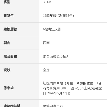
房型
3LDK
建築年
1993年6月築(築33年)
總樓層數
6樓/地上7層
朝向
西南
陽台面積
陽台面積11.04m²
現狀
空房
社區內停車場（月租）尚餘的空位：1台
停車場
有每月費用5,000日圆～沒有上限(在確認
日:2026年5月22日)
建築物結構
鋼筋混凝土造