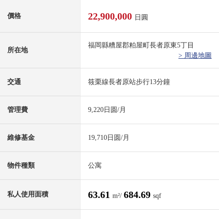
22,900,000
價格
日圓
福岡縣糟屋郡粕屋町長者原東5丁目
所在地
> 周邊地圖
交通
筱栗線長者原站步行13分鐘
管理費
9,220日圆/月
維修基金
19,710日圆/月
物件種類
公寓
63.61
684.69
私人使用面積
m²/
sqf