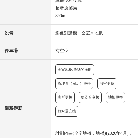
其他便利設施3
長者原郵局
890m
設備
影像對講機，全室木地板
停車場
有空位
全室地板/壁紙的換貼
流理台（廚房）更換
浴室更換
廁所更換
盥洗台交換
地板更換
翻新⁄翻新
熱水器交換
計劃內裝(全室地板，地板)(2026年4月) ,