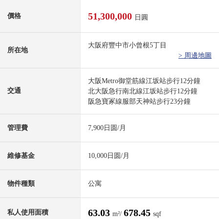
51,300,000
價格
日圓
大阪府豐中市小曾根5丁目
所在地
> 周邊地圖
大阪Metro御堂筋線江坂站步行12分鐘
交通
北大阪急行南北線江坂站步行12分鐘
阪急寶冢線服部天神站步行23分鐘
管理費
7,900日圆/月
維修基金
10,000日圆/月
物件種類
公寓
63.03
678.45
私人使用面積
m²/
sqf