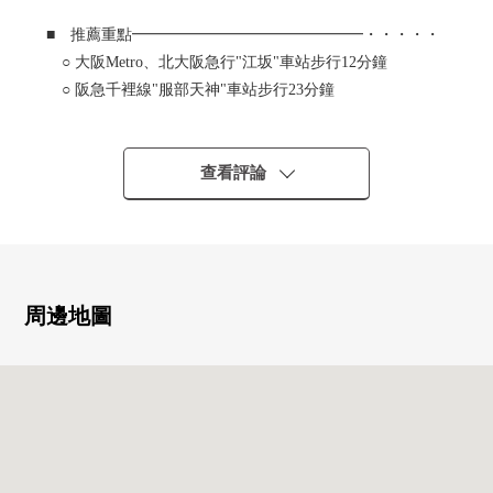
■ 推薦重點━━━━━━━━━━━━━━━・・・・・
○ 大阪Metro、北大阪急行"江坂"車站步行12分鐘
○ 阪急千裡線"服部天神"車站步行23分鐘
○ 10樓部分朝南風景、日收入良好度
○ 寵物飼養可(規章限制有)
○ 作為24小時都可以外出丟垃圾的垃圾鼓有
查看評論
○ 入口門支持非接觸卡鍵
○ 附帶有噴霧桑拿浴功能的浴室暖氣烘乾機
○ 在客廳飯廳地板暖氣有
周邊地圖