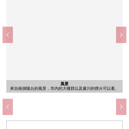
江坂站(北大阪快車電力鐵道南北線)(約960m)
江坂站(Osaka Metro御堂筋線)(約960m)
全家便利店豐中小曾根商店(約320m)
醫療法人篤朋友會坂本醫院(約840m)
關西超市江坂商店(約950m)
豐中市立高川小學(約500m)
豐中市立第12中學(約690m)
業務超市豊南店(約880m)
Koyo江坂商店(約860m)
手工江坂商店(約850m)
永存豐中南店(約940m)
公共汽車
風景
客廳
客廳
客廳
廚房
廁所
門口
客廳
客廳
客廳
廚房
廚房
陽台
外觀
入口
入口
入口
入口
外觀
外觀
外觀
外觀
外觀
風景
風景
來自南側陽台的風景，市內的大樓群以及澱川的煙火可以看。
把家具在客廳飯廳CG關掉，正把CG的家具放進去。
是背面用與廚房相同的天板感覺清醒的收納。
風景良好的亮的開放的櫃台廚房
有浴室尺寸1317，噴霧桑拿浴。
正把家具在客廳飯廳CG關掉。
風景良好的開放的櫃台廚房
是門口壁面用瓦蓋。
客廳朝南光照良好。
來自南側陽台的風景
來自南側陽台的風景
步行12分鐘。
步行12分鐘。
步行11分鐘。
步行12分鐘。
步行12分鐘。
步行11分鐘。
步行11分鐘。
步行4分鐘。
步行7分鐘。
步行9分鐘。
步行11分鐘
客廳
廁所
客廳
客廳
陽台
外觀
入口
入口
入口
入口
外觀
外觀
外觀
外觀
外觀