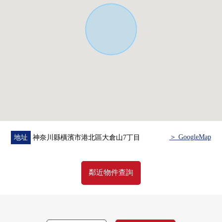
當有了興趣的時候，在下方，
請比"諮商"或者"預約參觀"更詢問。
因為也受理在電話的需討論所以，
[三井Rehouse綱島Center]到0120-313-588
請隨便詢問。
＞ GoogleMap
地址
神奈川縣橫濱市港北區大倉山7丁目
鄰近物件查詢