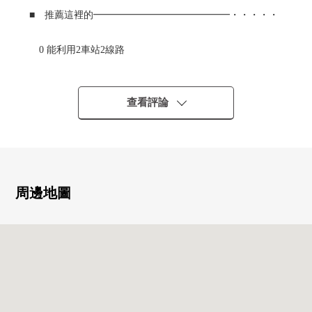
■ 推薦這裡的━━━━━━━━━━━━━━・・・・・
0 能利用2車站2線路
橫濱市營地鐵藍線"新羽"車站步行12分鐘
東急東橫線"大倉山"車站步行16分鐘
0 到車站平坦的路程
查看評論
0 土地面積82.76平方公尺(約25.03坪)
0 2層樓.3層樓都自由，并且能要設計
0 整形地
0 為附近有指定學區的小學也在育兒家庭推薦
周邊地圖
■ 比負責人━━━━━━━━━━━━━━━・・・・・
也把周圍房屋合起來，不僅周邊環境以及設施的向導而
且，能介紹。
另外，購買時的各項費用，住宅貸款(月的償還例)，
因為也接受資金計劃的需討論所以，