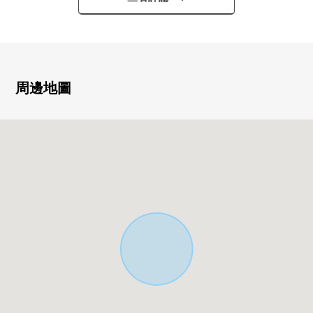
○ 用地hahirobiro 304.14平方公尺(約92坪)的整形地
○ 2台停車位(有車型限制)
○ 建築物204.09平方公尺(約61.73坪)
○ 2層的4SLDK
○ 區劃調整地方內
周邊地圖
■ 設備、式樣
━━━━━━━━━━━━━━━━━・・・・・
○ 全居室收繳付
○ 開放式廚房
■ 諮詢、需討論
━━━━━━━━━━━━━━━・・・・・
○ 因為本房屋現在是"賣主的居住中"所以事情前預訂在參
觀的情況下是必要的。
○ 申請資料到三井Rehouse。
○ 也承受搬家需討論，住宅貸款需討論。