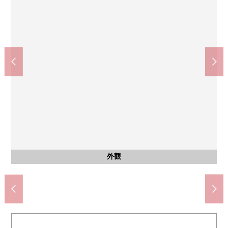
廁所
廁所
京成臼井站(約2240m)
含有前面道路的外觀
含有前面道路的外觀
含有前面道路的外觀
公共汽車
其他內省
其他內省
外觀
外觀
外觀
外觀
外觀
外觀
門口
門口
門口
客廳
客廳
洗臉
陽台
陽台
風景
風景
外觀
1樓
2樓