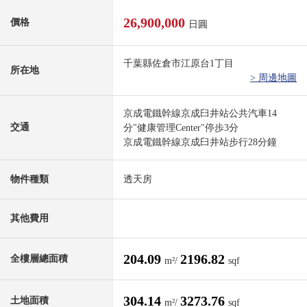
26,900,000
價格
日圓
千葉縣佐倉市江原台1丁目
所在地
> 周邊地圖
京成電鐵幹線京成臼井站公共汽車14
交通
分"健康管理Center"停歩3分
京成電鐵幹線京成臼井站步行28分鐘
物件種類
透天房
其他費用
204.09
2196.82
全樓層總面積
m²/
sqf
304.14
3273.76
土地面積
m²/
sqf