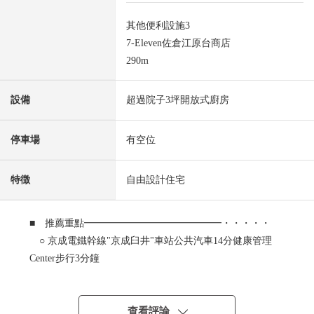
其他便利設施3
7-Eleven佐倉江原台商店
290m
設備
超過院子3坪開放式廚房
停車場
有空位
特徴
自由設計住宅
■ 推薦重點━━━━━━━━━━━━━━・・・・・
○ 京成電鐵幹線"京成臼井"車站公共汽車14分健康管理
Center步行3分鐘
○ 京成電鐵幹線"京成臼井"車站步行28分鐘
○ 西南、西北的角地
○ PANAHOME施工的自由設計住宅
查看評論