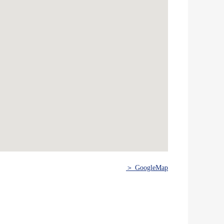
＞ GoogleMap