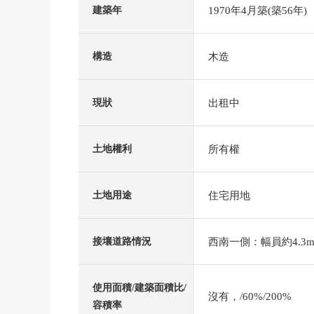
1970年4月築(築56年)
建築年
木造
構造
出租中
現狀
所有權
土地權利
住宅用地
土地用途
西南一側：幅員約4.3m
接壤道路情況
使用面積/建築面積比/
沒有，/60%/200%
容積率