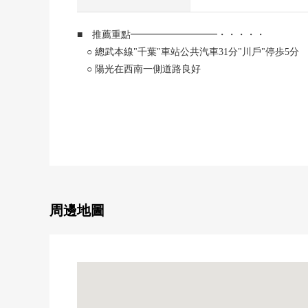
■ 推薦重點━━━━━━━━━・・・・・
○ 總武本線"千葉"車站公共汽車31分"川戶"停歩5分
○ 陽光在西南一側道路良好
○ 清靜的住宅地
○ 停車位2台分鐘有(車型限制有)
○ 帶租約
○ 計劃投報率11.6%
周邊地圖