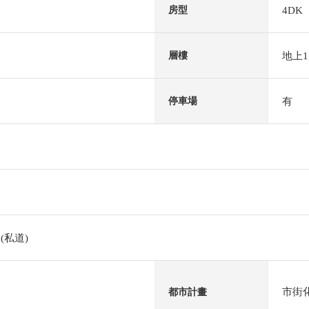
4DK
房型
地上
層樓
有
停車場
(私道)
市街
都市計畫