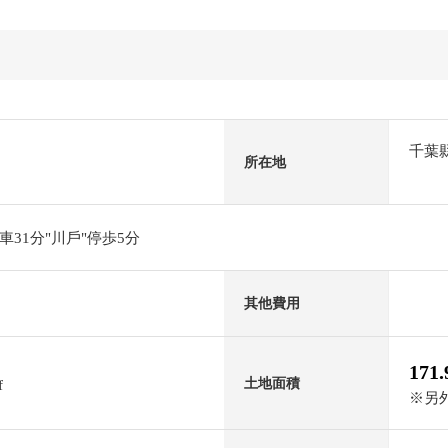
千葉
所在地
31分"川戶"停歩5分
其他費用
171
土地面積
f
※另外