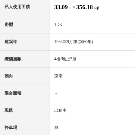
33.09
356.18
私人使用面積
m²/
sqf
房型
1DK
建築年
1965年9月築(築60年)
總樓層數
4樓/地上5層
朝向
東南
陽台面積
－
現狀
出租中
停車場
無