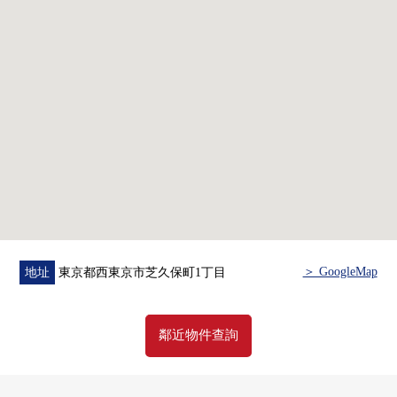
《周邊環境》
○市立向上的台階小學 約710m
○市立田無第一中學 約160m
○MAXVALU田無芝久保店約210m
○Lawson西東京芝久保町1丁目商店約180m
○田無芝久保郵局 約210m
＞ GoogleMap
地址
東京都西東京市芝久保町1丁目
鄰近物件查詢