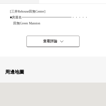
[三井Rehouse田無Center]
■房屋名━━━━━━━━━━━━━━━・・・・・
田無Green Mansion
■所在、交通━━━━━━━━━━━━━━━・・・・・
○西東京市芝久保町1丁目
查看評論
○西武新宿線"田無"車站步行13分鐘
■推薦重點━━━━━━━━━━━━━━・・・・・
○在2020年裝修新翻修
"翻新內容"(2020年8月完畢)
周邊地圖
・地板張替換
・Cross張替換
・廁所更換
・廚房交換
・盥洗台交換