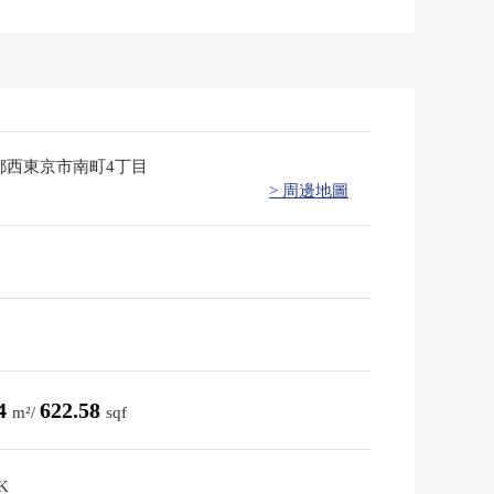
都西東京市南町4丁目
> 周邊地圖
84
622.58
m²/
sqf
K