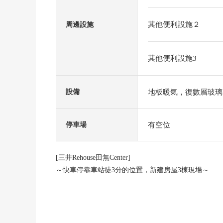
其他便利設施２
周邊設施
其他便利設施3
地板暖氣，復數層玻璃
設備
有空位
停車場
[三井Rehouse田無Center]
～快車停靠車站徒3分的位置，新建房屋3棟現場～
■所在--------・・・・・
西武新宿線"田無"車站步行3分鐘