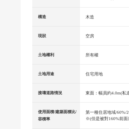
木造
構造
空房
現狀
所有權
土地權利
住宅用地
土地用途
東面：幅員約4.0m(私道
接壤道路情況
使用面積/建築面積比/
第一種住居地域/60%/2
※(但是被對160%前
容積率