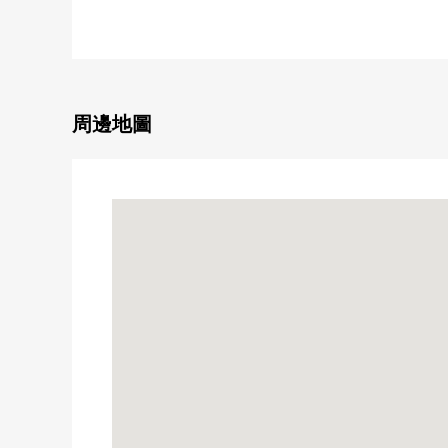
■推薦重點--------・・・・・
○快車停靠車站徒3分的位置
○有效活用用地的3層樓住戸
○有約17.5張塌塌米2樓客廳，設置地板暖氣
○水周圍集中於2樓，順利的流跡線
周邊地圖
○儲藏室，門口旁邊的泥地收納和存儲空間確保
○泥地收納讓作為房子的鏡子的門口感覺清醒
○1樓WIC也能用於把季節東西收拾起來的
■ LIFE信息--------・・・・・
○西風會山田醫院步行2分鐘(約160m)
○Welcia田無站南口店步行2分鐘(約150m)
○翠菊田無專營商店市鎮步行4分鐘(約280m)
○7-Eleven田無站南口店步行3分鐘(約200m)