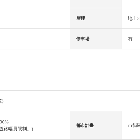
地上
層樓
有
停車場
)
00%
市街
都市計畫
面道路幅員限制。)