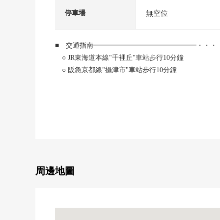
無空位
停車場
■ 交通指南━━━━━━━━━━━━━━━・・・
○ JR東海道本線"千裡丘"車站步行10分鐘
○ 阪急京都線"攝津市"車站步行10分鐘
■ 推薦重點━━━━━━━━━━━━━━━・・・
○ 私人使用面積60.50平方公尺的3DK
○ 關於朝南，光照良好
○ 在Mansion裡從屬於專用收納倉庫
■ 翻新房屋(2024年12月完成已經)━━━━━━━
○ 組合廚房新製(有洗碗機)
周邊地圖
○ 全室地板換貼
○ 靠墊層換貼(廁所，洗臉室)
○ 整體衛浴壁板張替
○ 榻榻米新製(琉球榻榻米)