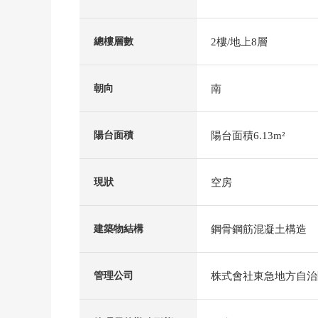
2樓/地上8層
總樓層數
南
朝向
陽台面積6.13m²
陽台面積
空房
現狀
鋼骨鋼筋混凝土構造
建築物結構
株式會社東急地方自治
管理公司