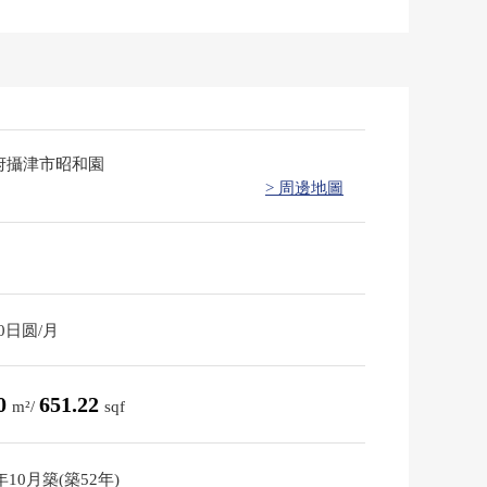
府攝津市昭和園
> 周邊地圖
60日圆/月
50
651.22
m²/
sqf
3年10月築(築52年)