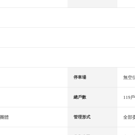
無空
停車場
119戶
總戶數
團體
全部
管理形式