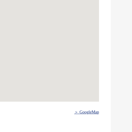
＞ GoogleMap