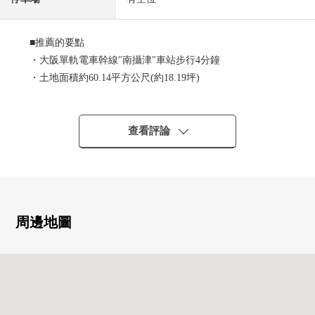
■推薦的要點
・大阪單軌電車幹線"南攝津"車站步行4分鐘
・土地面積約60.14平方公尺(約18.19坪)
・有前面道路幅員約4.8m
・建築面積約97.02平方公尺(約29.34坪)
・3SLDK的房型
查看評論
・有2個地方廁所
周邊地圖