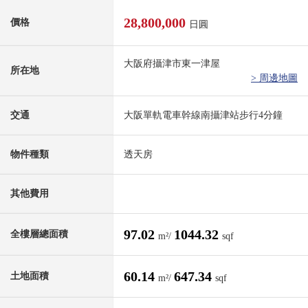
28,800,000
價格
日圓
大阪府攝津市東一津屋
所在地
> 周邊地圖
交通
大阪單軌電車幹線南攝津站步行4分鐘
物件種類
透天房
其他費用
97.02
1044.32
全樓層總面積
m²/
sqf
60.14
647.34
土地面積
m²/
sqf