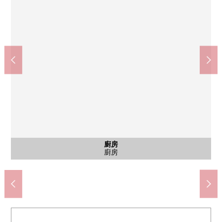
生活購物中心科印度烤餅攝津鳥飼西商店(約90m)
折扣藥品波斯菊鳥飼西商店(約1080m)
南攝津站(大阪單軌電車線)(約270m)
OKUWA南攝津站前店(約160m)
攝津市立鳥飼西小學(約1410m)
SUGI藥品南攝津商店(約160m)
joshin南攝津商店(約110m)
攝津市政府機關(約1650m)
攝津發光醫院(約790m)
第2中學(約810m)
公共汽車
停車場
廚房
外觀
客廳
陽台
陽台
室內
室內
室內
室內
廚房
廚房
客廳
客廳
客廳
客廳
廁所
洗臉
洗臉
室內
門口
門口
其他
步行14分鐘。
步行10分鐘。
步行21分鐘。
步行18分鐘。
步行11分鐘。
步行4分鐘。
步行2分鐘。
步行2分鐘。
步行2分鐘。
步行2分鐘。
公共汽車
停車場
廚房
外觀
客廳
陽台
陽台
室內
室內
室內
室內
廚房
廚房
客廳
客廳
客廳
客廳
廁所
洗臉
洗臉
室內
門口
門口
入口