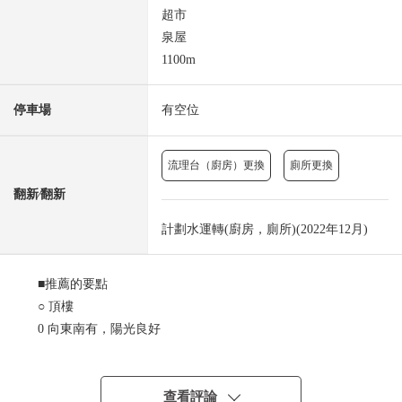
超市
泉屋
1100m
停車場
有空位
流理台（廚房）更換
廁所更換
翻新⁄翻新
計劃水運轉(廚房，廁所)(2022年12月)
■推薦的要點
○ 頂樓
0 向東南有，陽光良好
○ 來自陽台的風景良好
○ LDK是寬敞的約19.9張塌塌米
0 分售車庫附有股權(尺寸限制有)
查看評論