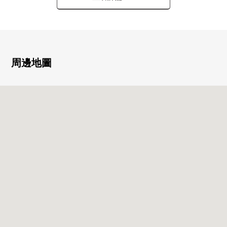
0 有收納力的有閣樓
0 超過6張塌塌米各居室的房型
0 翻新履歷有(2022年12月)
・廚房交換
・廁所更換
周邊地圖
■周邊環境
○泉屋約1100m
○永旺夢樂城約1900m
○7-Eleven約450m
○郵局步行6分鐘的約470m
○武器庫北小學約270m
○是日常習慣是太陽中學約670m