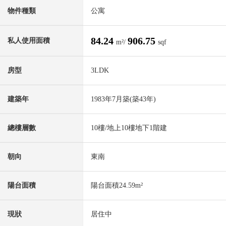
物件種類
公寓
84.24
906.75
私人使用面積
m²/
sqf
房型
3LDK
建築年
1983年7月築(築43年)
總樓層數
10樓/地上10樓地下1階建
朝向
東南
陽台面積
陽台面積24.59m²
現狀
居住中