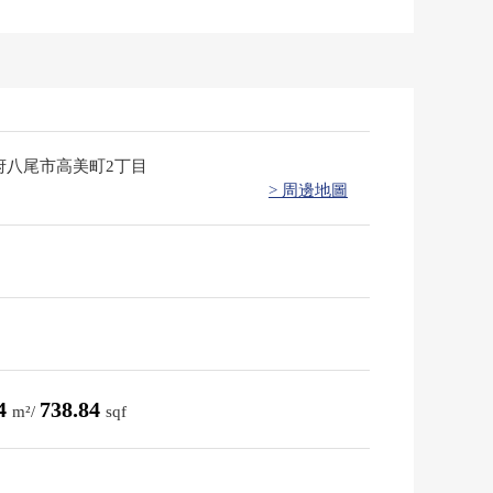
府八尾市高美町2丁目
> 周邊地圖
64
738.84
m²/
sqf