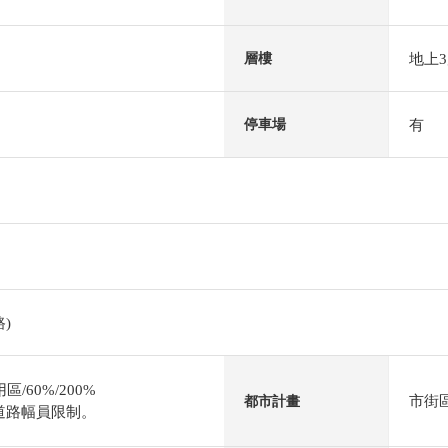
地上
層樓
有
停車場
)
/60%/200%
市街
都市計畫
道路幅員限制。