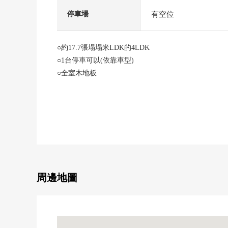
有空位
停車場
○約17.7張塌塌米LDK的4LDK
○1台停車可以(依靠車型)
○全室木地板
○陽台朝南
○有全居室收納
○廁所在1樓和2樓
周邊地圖