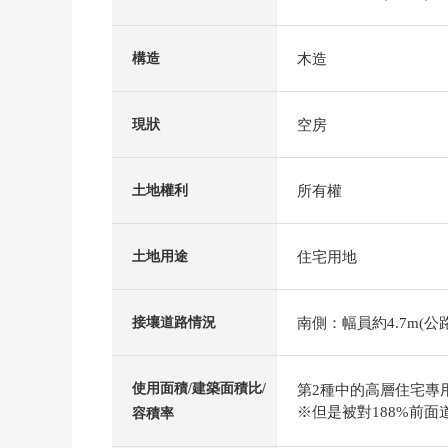
木造
構造
空房
現狀
所有權
土地權利
住宅用地
土地用途
南側：幅員約4.7m(公路
接壤道路情況
使用面積/建築面積比/
第2種中的高層住宅專用區
※但是被對188%前面
容積率