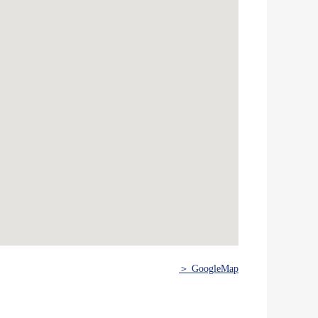
＞ GoogleMap