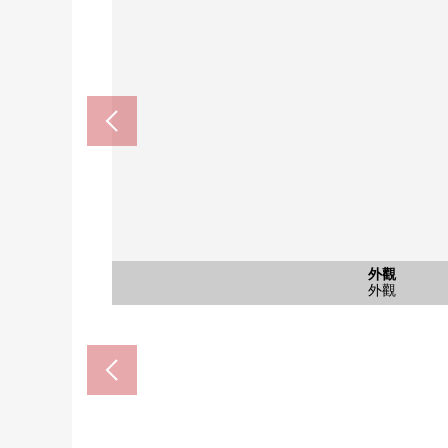
含有前面道路的外觀
公共汽車
外觀
廚房
廚房
洗臉
廁所
廁所
客廳
室內
陽台
門口
外觀
公共汽車
西式房間
前面道路
1樓廁所
2樓廁所
盥洗台
外觀
廚房
廚房
客廳
陽台
門口
外觀