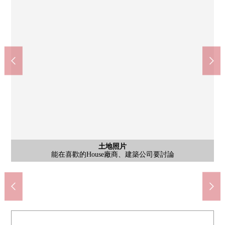
土地照片
土地照片
土地照片
豐橋鐵道東田本線"井原"車站步行10分鐘。是商業設施在在步行15
鷹山岡小學、小鷹野公園從西側有切身關系，并且是小孩們增
生活需要的設施從北側在步行圈準備齊全，是孩子育
豊橋市立東陵中學校(約1450m)
豐橋市立鷹山岡小學(約310m)
山中赤岩furante館(約1100m)
科克市場牛河商店(約895m)
含有前面道路的外觀
含有前面道路的外觀
土地照片
面向前面道路幅員約5.7m的道路，車之間的交錯也有能力承擔。
在東北一側幅員約5.7m的公路接道間口：約14.6m
能在喜歡的House廠商、建築公司要討論
分鐘的範圍以內排隊的良好地理位置。
tenoshiyasusanitsunagaru位置。
長，增長，容易渡過的環境。
步行12分鐘
步行14分鐘
步行19分鐘
步行4分鐘