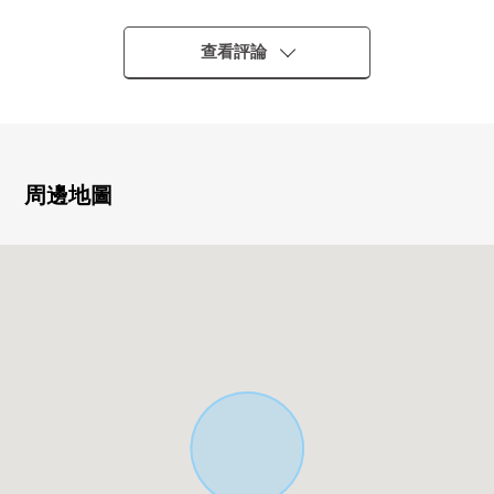
0在建築包含條件土地，沒有
能在喜歡的House廠商、建築公司要討論
查看評論
周邊地圖