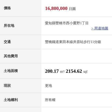
16,800,000
價格
日圓
愛知縣豐橋市西小鷹野1丁目
所在地
> 周邊地圖
交通
豐橋鐵道東田本線井原站步行11分鐘
其他費用
200.17
2154.62
土地面積
m²/
sqf
現狀
更地
土地權利
所有權