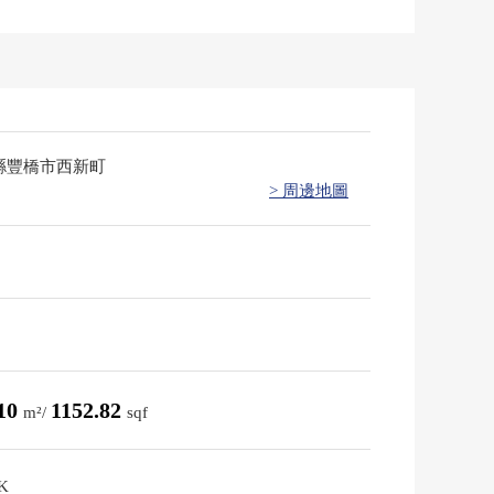
縣豐橋市西新町
> 周邊地圖
.10
1152.82
m²/
sqf
K