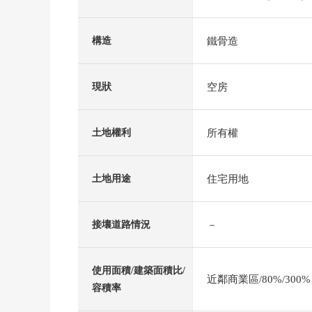
鐵骨造
構造
空房
現狀
所有權
土地權利
住宅用地
土地用途
－
接壤道路情況
使用面積/建築面積比/
近鄰商業區/80%/300%
容積率