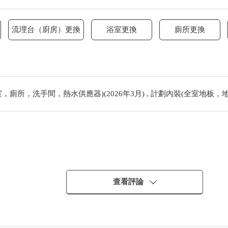
流理台（廚房）更換
浴室更換
廁所更換
廁所，洗手間，熱水供應器)(2026年3月) , 計劃內裝(全室地板，地板)
查看評論
米的儲藏室
收納豐富