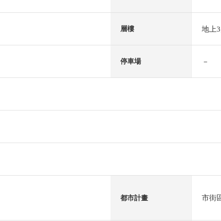
地上
層樓
－
停車場
市街
都市計畫