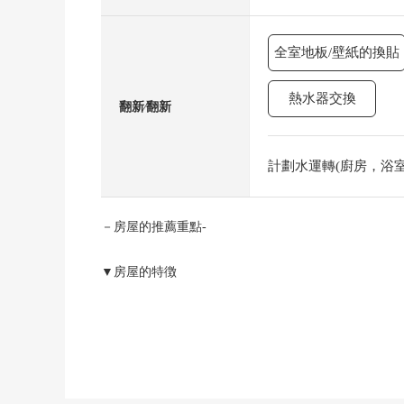
全室地板/壁紙的換貼
熱水器交換
翻新⁄翻新
計劃水運轉(廚房，浴室，
－房屋的推薦重點-
▼房屋的特徴
・面臨鐵骨造3階建，南側公路幅員約8.0m
・停車2台並列在有電動鐵卷門的車庫可(出自車型的)
・約28張塌塌米2樓LDK在南北兩面有窗，通風良好
・在3樓安置2間約8.0張塌塌米西式房間和約3張塌塌
・鞋衣帽寄存處，WIC約2張榻榻米，餐具室，儲藏室