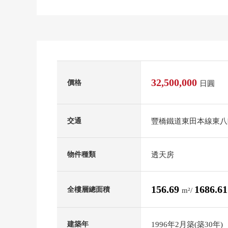
32,500,000
價格
日圓
豐橋鐵道東田本線東八
交通
透天房
物件種類
156.69
1686.6
全樓層總面積
m²/
1996年2月築(築30年)
建築年