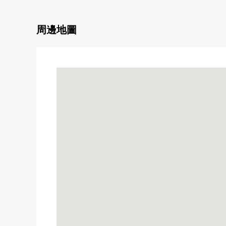
・公營水道，公共排水，液化石油氣利用
▼翻新內容
・做Cross換貼，床貼増
周邊地圖
・UB，廚房，廁所，洗臉、煤氣熱水供應器新製
・門交換
・照明、開關·插座新製
・外壁塗抹實施
・House清洗
■ 在找想要的家方面給予幫助的━━━━━・・・
房屋的詳細、需討論是如感興趣,歡迎請隨時聯繫我們