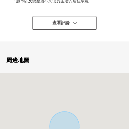
・超市以及藥妝店不久便於生活的居住環境
▼土地的特徴
・土地面積：233.12平方公尺(約70.51坪)
查看評論
・建築面積比：60%容積率：200%
・在有建築條件的土地，沒有。
能在喜歡的House廠商要建築
■ 在找想要的家方面給予幫助的━━━━━・・・
周邊地圖
房屋的詳細、需討論是如感興趣,歡迎請隨時聯繫我們。