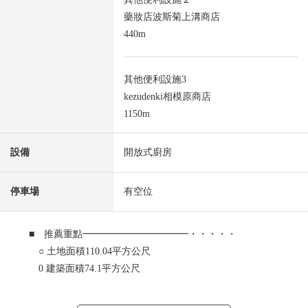
藥妝店波斯菊上溝商店
440m
其他便利設施3
kezudenki相模原商店
1150m
設備
開放式廚房
停車場
有空位
■ 推薦重點━━━━━━━━━━━・・・・・
○ 土地面積110.04平方公尺
0 建築面積74.1平方公尺
○ 建築面積比60%
○ 容積率200%(前面道路幅員180%)