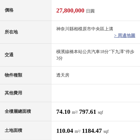
27,800,000
價格
日圓
神奈川縣相模原市中央區上溝
所在地
> 周邊地圖
橫濱線橋本站公共汽車18分"下九澤"停歩
交通
3分
物件種類
透天房
其他費用
74.10
797.61
全樓層總面積
m²/
sqf
110.04
1184.47
土地面積
m²/
sqf