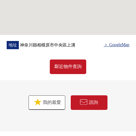
・不知道先應該做"出售"和"購買"哪個
・想知道擁有房地產的行情
・因為剩下住宅貸款所以想創立無勉強的資金計劃
※關於橋本、相模原市以外的房地產，也承受出售需討
論。
＞ GoogleMap
地址
神奈川縣相模原市中央區上溝
■ 支援內容
免費評估的受理
鄰近物件查詢
資金計劃的需討論
出售、購買流程的向導
首先到**免付費專線(0120-959-317)**歡迎來電。
如果傳說能要擁有房地產的概要的話，負責人禮貌地對
應。
我的最愛
諮詢