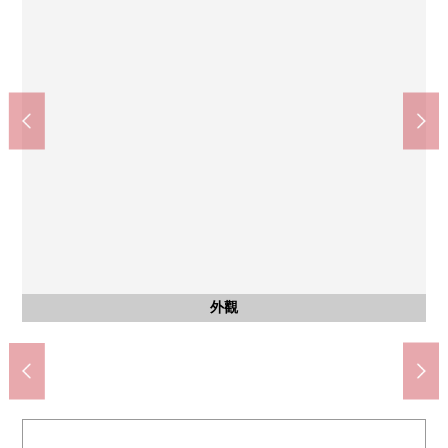
相模原市立上溝中學(約2970m)
含有前面道路的外觀
含有前面道路的外觀
步行38分鐘。
停車場
外觀
外觀
外觀
外觀