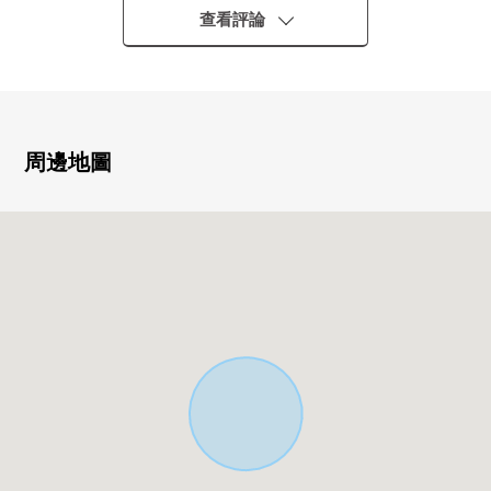
○ 安靜的居住環境
查看評論
○ 約15.2張塌塌米LDK
0 櫃台廚房
○ 有地板下邊收納、小房間背後收納
○ 在1樓，2樓廁所
0 有停車位2台分鐘(出自車型的)
周邊地圖
■ 交通指南━━━━━━━━━━━━━━━・・・・・
○ JR橫濱線、JR相模線、京王相模原線"橋本"車站公共汽
車18分"下九澤"停歩3分
※房屋的詳細、當地的參觀希望到負責敬請垂詢。
■ 出自三井Rehouse的不動產出售、移動支援
是三井Rehouse，并且，朝在橋本、相模原區域討論移動的
整個的方向，從出售到購買提供總計支援。
能和如下煩惱對應