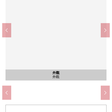
和式房間
和式房間
西式房間
西式房間
西式房間
公共汽車
共有部分
共有部分
共有部分
共有部分
停車場
外觀
客廳
客廳
客廳
廚房
洗臉
廁所
門口
入口
入口
外觀
外觀
外觀
用地裡面的腳踏車停放處
宅配郵筒、宅配保管櫃
入口防盜門
垃圾堆放處
和式房間
和式房間
西式房間
西式房間
西式房間
公共汽車
盥洗台
停車場
外觀
客廳
客廳
客廳
廚房
廁所
門口
入口
入口
外觀
外觀
外觀