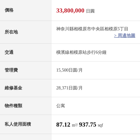
33,800,000
價格
日圓
神奈川縣相模原市中央區相模原5丁目
所在地
> 周邊地圖
交通
橫濱線相模原站步行6分鐘
管理費
15,500日圆/月
維修基金
28,371日圆/月
物件種類
公寓
87.12
937.75
私人使用面積
m²/
sqf