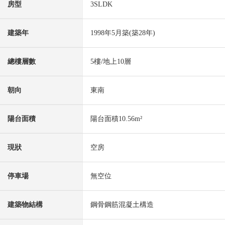
房型
3SLDK
建築年
1998年5月築(築28年)
總樓層數
5樓/地上10層
朝向
東南
陽台面積
陽台面積10.56m²
現狀
空房
停車場
無空位
建築物結構
鋼骨鋼筋混凝土構造