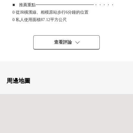
■ 推薦重點━━━━━━━━━━━━━━・・・・・
0 從JR橫濱線、相模原站步行6分鐘的位置
0 私人使用面積87.12平方公尺
0 東南、西南、西北的邊間※東北開口部有
0 陽光、通風良好
0 3SLDK
查看評論
0 全居室收納有
0 約17.9張塌塌米寬敞的LDK
0 約6張塌塌米非居室有
0 開放式櫃台廚房
0 2面陽台
周邊地圖
0 可飼養寵物（有規定）
0 在2022年10月已經大規模的修理工程實施
■ 交通指南━━━━━━━━━━━━━━━・・・・・
0 JR橫濱線"相模原"車站步行6分鐘
■ 比營業負責