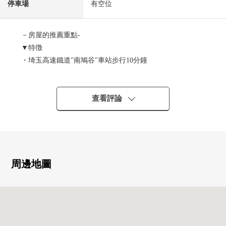
停車場
有空位
－房屋的推薦重點-
▼特徴
・埼玉高速鐵道"南鳩谷"車站步行10分鐘
・陽光、通風、風景關於朝南西5樓部分良好
・從陽台在眼前展現一片綠豐富的公園
・室內整潔，并且住在
查看評論
・可飼養寵物（有規定）
▼設備、式樣
・約14.1張塌塌米LDK
・超過6張塌塌米各居室
周邊地圖
・開放式櫃台廚房
・3個地方壁櫥
・鞋櫃
・陽台
・在廁所洗手有