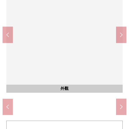
日本肉批發市場鳩谷店(約90m)
川口市立中居小學(約830m)
八幡木中學(約970m)
公共汽車
外觀
客廳
客廳
洗臉
廚房
廁所
室內
室內
室內
室內
室內
室內
風景
風景
風景
陽台
門口
入口
入口