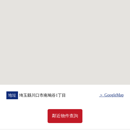
▼翻新內容(2021年9月實施)
・Cross所有房間換貼
▼周邊環境
・中居小學/約830m(步行11分鐘)
・八幡木中學/約970m(步行13分鐘)
・日本肉批發市場鳩谷店/約90m(步行2分鐘)
・Lawson鳩谷南1丁目商店/約130m(步行2分鐘)
・doragguseimusu鳩谷南店/約570m(步行8分鐘)
・hatogaya醫院/約460m(步行6分鐘)
・3個和公園/約100m(步行2分鐘)
＞ GoogleMap
地址
埼玉縣川口市南鳩谷1丁目
■在找想要的家方面給予幫助的━━━━━・・・
房屋的詳細、需討論是如感興趣,歡迎請隨時聯繫我們。
鄰近物件查詢