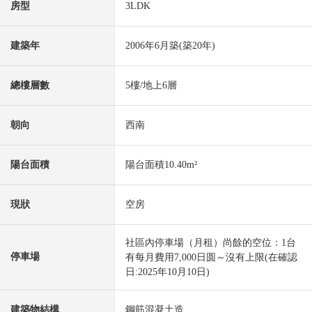
房型
3LDK
建築年
2006年6月築(築20年)
總樓層數
5樓/地上6層
朝向
西南
陽台面積
陽台面積10.40m²
現狀
空房
社區內停車場（月租）尚餘的空位：1台
停車場
有每月費用7,000日圆～沒有上限(在確認
日:2025年10月10日)
建築物結構
鋼筋混凝土造