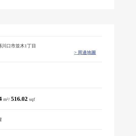
縣川口市並木1丁目
> 周邊地圖
94
516.02
m²/
sqf
權