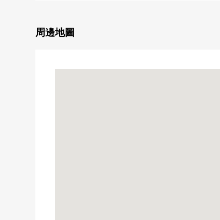
▼周邊環境
・到超市步行10分鐘的範圍以內
・到便利店·藥妝店步行5分鐘的範圍以內
周邊地圖
■
在找想要的家方面給予幫助的━━━━━・・・
房屋的詳細、需討論是如感興趣,歡迎請隨時聯繫我們