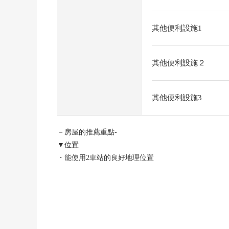
其他便利設施1
其他便利設施２
其他便利設施3
－房屋的推薦重點-
▼位置
・能使用2車站的良好地理位置
比京浜東北線"西川口"車站步行14分鐘
比京浜東北線"川口"車站步行15分鐘
▼土地的特徴
・在建築包含條件待售土地，沒有
・能在喜歡的House廠商建造