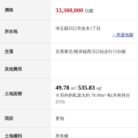
33,300,000
價格
日圓
埼玉縣川口市並木1丁目
所在地
> 周邊地圖
交通
京濱東北/根岸線西川口站步行15分鐘
其他費用
49.78
535.83
m²/
sqf
土地面積
※另外的私道大約 78.00m² 有(共有持分
2/15)
現狀
更地
土地權利
所有權