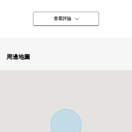
・到青木北小學約20m(步行1分鐘)
・閒靜的住宅區
・到車站平坦
查看評論
▼土地的特徴
・在建築包含條件待售土地，沒有
(能在喜歡的House廠商建造)
・陽光在西北角地良好
周邊地圖
・北側前面道路幅員約9.9m
■
在找想要的家方面給予幫助的━━━━━・・・
房屋的詳細、需討論是如感興趣,歡迎請隨時聯繫我們。