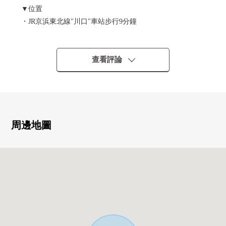
▼位置
・JR京浜東北線"川口"車站步行9分鐘
▼建築物的特徴
・2026年9月完成計劃的3層的新建透天房
查看評論
・停車位有(出自車型的)
▼房間的特徴
・LDK寬敞的約16.6張塌塌米
・在各居室收納有
周邊地圖
▼周邊環境
・飯冢小學/約500m(步行7分鐘)
・西中學校/約1400m(步行18分鐘)
・ＯＫ川口商店/約600m(步行8分鐘)
・Lawson·THREE F川口2丁目商店/約250m(步行4分鐘)
・LaLa terrace川口/約890m(步行12分鐘)
・西壽町公園/約260m(步行4分鐘)