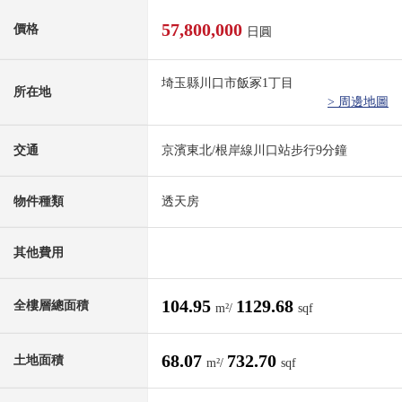
57,800,000
價格
日圓
埼玉縣川口市飯冢1丁目
所在地
> 周邊地圖
交通
京濱東北/根岸線川口站步行9分鐘
物件種類
透天房
其他費用
104.95
1129.68
全樓層總面積
m²/
sqf
68.07
732.70
土地面積
m²/
sqf