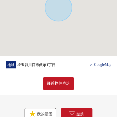
■ 在找想要的家方面給予幫助的━━━━━・・・
房屋的詳細、需討論是如感興趣,歡迎請隨時聯繫我們。
＞ GoogleMap
地址
埼玉縣川口市飯冢1丁目
鄰近物件查詢
我的最愛
諮詢