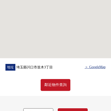
・整體衛浴交換(在換氣乾燥暖氣時機、再加熱功能)
・盥洗台、洗衣麵包交換
・廁所更換
・地板張替(LDK、西式房間)
・斯通瓷磚換貼(門口、洗臉、廁所)
・紗門張替
・Cross所有房間交換
・門全部交換
・House清洗其他
■在找想要的家方面給予幫助的━━━━━・・・
＞ GoogleMap
地址
埼玉縣川口市並木3丁目
房屋的詳細、需討論是如感興趣,歡迎請隨時聯繫我們。
鄰近物件查詢