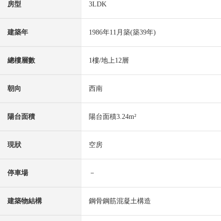
房型
3LDK
建築年
1986年11月築(築39年)
總樓層數
1樓/地上12層
朝向
西南
陽台面積
陽台面積3.24m²
現狀
空房
停車場
－
建築物結構
鋼骨鋼筋混凝土構造