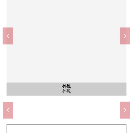
公共汽車
公共汽車
外觀
客廳
洗臉
廚房
客廳
客廳
客廳
室內
室內
室內
室內
室內
室內
洗臉
其他
廚房
廚房
廚房
廁所
其他
入口
入口
外觀
7-Eleven川口風景樹4丁目商店(約240m)
成排的川口市立樹小學(約1200m)
川口市立幸普通的中學(約690m)
成排的鬆本清樹店(約320m)
今井醫院(約100m)
公共汽車
公共汽車
外觀
客廳
洗臉
廚房
客廳
客廳
客廳
室內
室內
室內
室內
室內
室內
洗臉
設備
廚房
廚房
廚房
廁所
設備
入口
入口
外觀