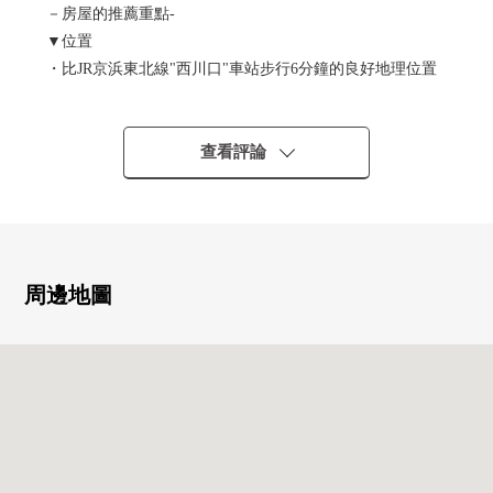
－房屋的推薦重點-
▼位置
・比JR京浜東北線"西川口"車站步行6分鐘的良好地理位置
・到超市·便利店·藥妝店步行5分鐘的範圍以內
▼Mansion的特徴
查看評論
・鋼架鋼筋混凝土、鋼筋混凝土造12階建
・可飼養寵物（有規定）
▼房間的特徴
・約13.8張塌塌米LDK
周邊地圖
・陽光為朝南西陽台良好
・全室木地板
・各西式房間收納有
・TV螢幕對講機
▼翻新內容(2026年3月下旬完畢)
・組合廚房交換(在沒有接觸的栓)