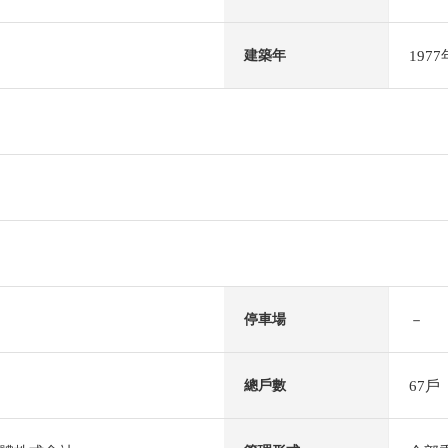
197
建築年
－
停車場
67戶
總戶數