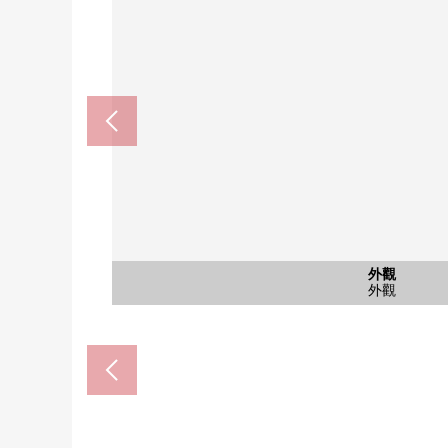
共有部分
共有部分
共有部分
停車場
外觀
風景
風景
外觀
風景
風景
入口
入口
出自賣主的拍攝
出自賣主的拍攝
停車場
外觀
外觀
風景
風景
電梯
信箱
入口
入口
名牌