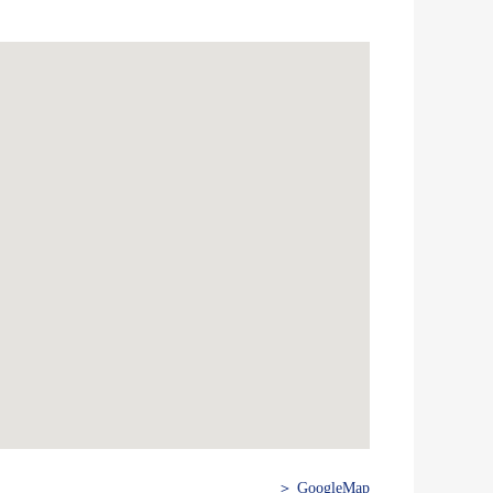
＞ GoogleMap