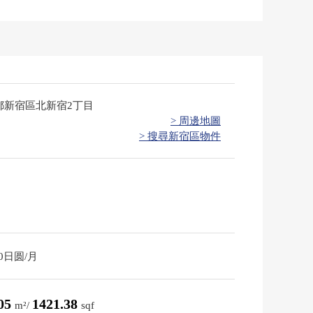
都新宿區北新宿2丁目
> 周邊地圖
> 搜尋新宿區物件
70日圆/月
.05
1421.38
m²/
sqf