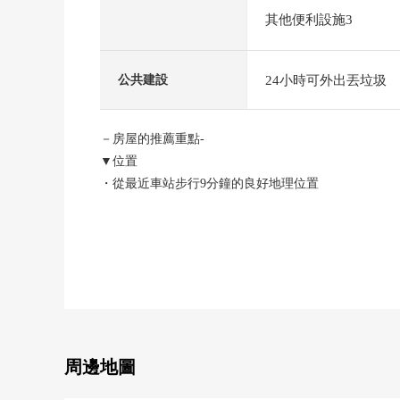
其他便利設施3
24小時可外出丟垃圾
公共建設
－房屋的推薦重點-
▼位置
・從最近車站步行9分鐘的良好地理位置
・在周圍，超市·便利店便利設施有
・小學，公園在步行5分鐘的範圍以內，育兒環境良好
▼Mansion的特徴
・1977年4月築
・24小時都可以外出丟垃圾
▼房間的特徴
周邊地圖
・登記簿面積122.73平方公尺