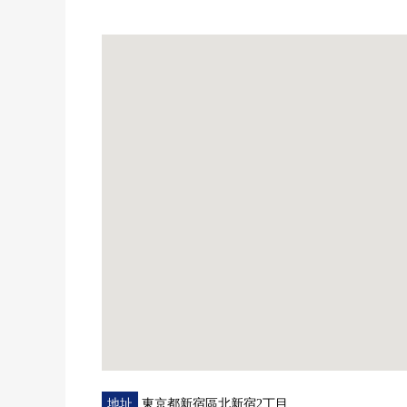
・4DK
・8層的8樓部分
・南，西，3東採光房
・陽光，通風，風景關於頂樓良好
・全居室朝南
▼翻新內容(2016年1月實施已經)
・房型變更
■在找想要的家方面給予幫助的━━━━━・・・
房屋的詳細、需討論是如感興趣,歡迎請隨時聯繫我們
地址
東京都新宿區北新宿2丁目