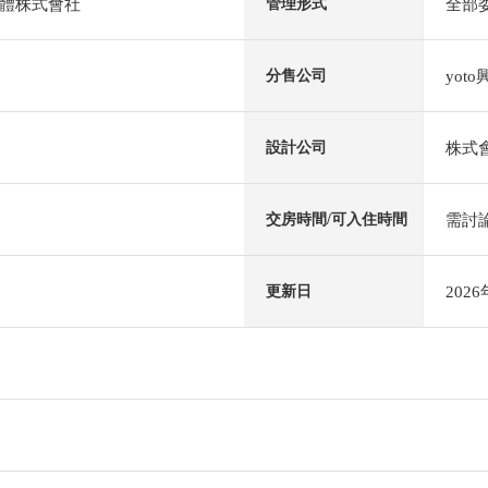
體株式會社
全部
管理形式
yot
分售公司
株式
設計公司
需討
交房時間/可入住時間
202
更新日