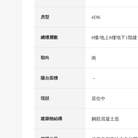
4DK
房型
8樓/地上8樓地下1階建
總樓層數
南
朝向
－
陽台面積
居住中
現狀
鋼筋混凝土造
建築物結構