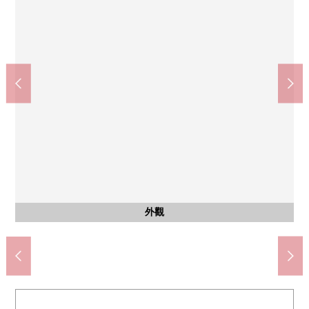
Mybasket雨衣橋南店(約200m)
Maruetsu東上野商店(約660m)
區立淺草中學(約1530m)
區立松葉公園(約180m)
區立松葉小學(約250m)
淺草ROX(約560m)
淺草郵局(約380m)
共有部分
共有部分
外觀
外觀
入口
入口
入口