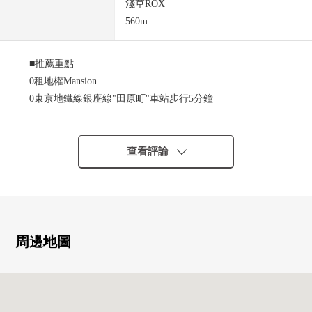
淺草ROX
560m
■推薦重點
0租地權Mansion
0東京地鐵線銀座線"田原町"車站步行5分鐘
0築波快車"淺草"車站步行7分鐘
○12樓部分風景良好
0165戶總戶數
查看評論
0是在合羽橋工具街路上面臨的房屋
周邊地圖