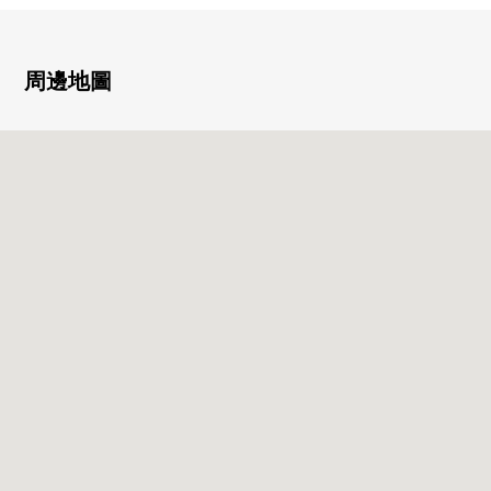
○三井不動產Residential株式會社開發商
○有防盜門，監視照相機，TV監視器的內部對講機
○有宅配保管櫃
周邊地圖
■專有部分的推薦重點
○14層樓4樓部分東朝向
○風景良好
能看東京晴空塔(依據天氣好壞)
○私人使用面積：40.18平方公尺的1LDK
○約12.1張塌塌米客廳廚房兼餐室
○組合廚房
・1具凈水器型淋浴栓
○吊戸棚或者鏡子背後收繳付三面鏡等的有易用性的盥洗台
○低地板式整體衛浴(浴室暖氣烘乾機)
○溫水式衝洗暖氣馬桶座
○天花板高度約2500mm的客廳飯廳、西式房間