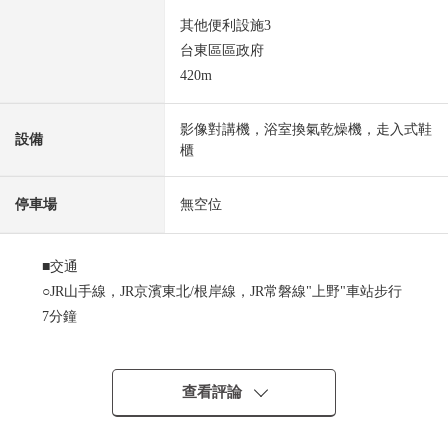
其他便利設施3
台東區區政府
420m
影像對講機，浴室換氣乾燥機，走入式鞋
設備
櫃
停車場
無空位
■交通
○JR山手線，JR京濱東北/根岸線，JR常磐線"上野"車站步行
7分鐘
○東京地鐵線銀座線"稻荷町"車站步行5分鐘
○東京地鐵線日比谷線"上野"車站步行9分鐘
查看評論
■Mansion概要
○2012年7月築(2012年7月築)