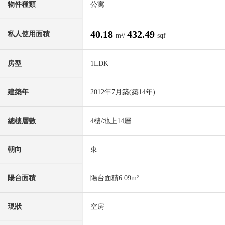
物件種類
公寓
40.18
432.49
私人使用面積
m²/
sqf
房型
1LDK
建築年
2012年7月築(築14年)
總樓層數
4樓/地上14層
朝向
東
陽台面積
陽台面積6.09m²
現狀
空房