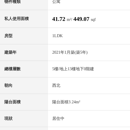
物件種類
公寓
41.72
449.07
私人使用面積
m²/
sqf
房型
1LDK
建築年
2021年1月築(築5年)
總樓層數
5樓/地上13樓地下0階建
朝向
西北
陽台面積
陽台面積3.24m²
現狀
居住中