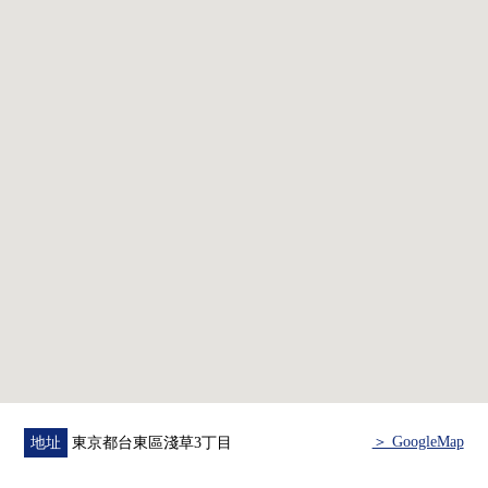
・私人使用面積41.72平方公尺的1LDK
・通風、陽光關於5樓部分西北、西南的採光房良好
・開放式廚房
・在客廳飯廳，地板暖氣
・附帶浴室暖氣烘乾機
▼周邊環境
・7-Eleven淺草馬道商店約130m(步行2分鐘)
・Maruetsu微型花川戶2丁目店約250m(步行4分鐘)
・ＯＫ淺草商店約580m(步行8分鐘)
・淺草寺醫院約230m(步行3分鐘)
・富士公園約300m(步行4分鐘)
・台東花川戶郵局約320m(步行4分鐘)
・區立富士小學約300m(步行4分鐘)
・區立櫻橋中學約1100m(步行14分鐘)
＞ GoogleMap
地址
東京都台東區淺草3丁目
■ 在找想要的家方面給予幫助的━━━━━・・・