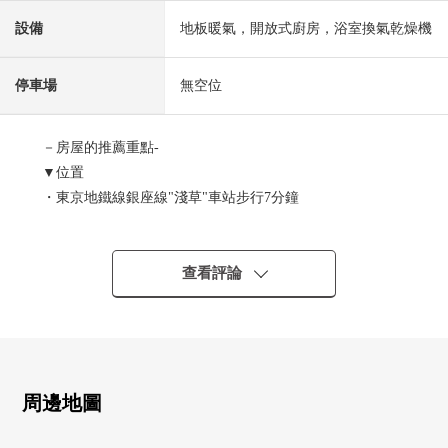
設備
地板暖氣，開放式廚房，浴室換氣乾燥機
停車場
無空位
－房屋的推薦重點-
▼位置
・東京地鐵線銀座線"淺草"車站步行7分鐘
・東武伊勢崎線"淺草"車站步行7分鐘
・築波快車"淺草"車站步行10分鐘
查看評論
▼Mansion的特徴
・能利用3線路
・2021年1月築
・附帶TV監視器的防盜門
・宅配保管櫃有
周邊地圖
▼房間的特徴