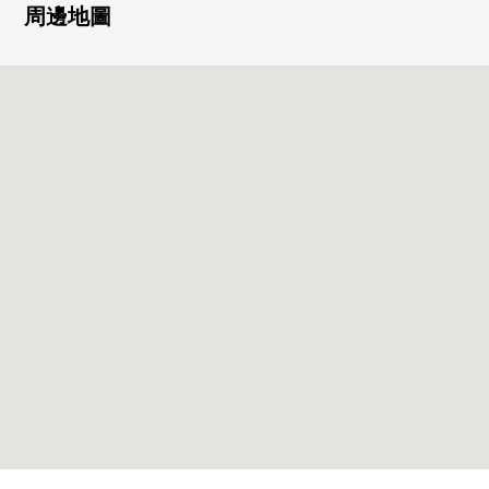
・2017年2月築
周邊地圖
・附帶保護舒適的生活的彩色顯示器的防盜門
・內走廊設計
・宅配保管櫃有
・可飼養寵物（有規定）
▼房間的特徴
・私人使用面積33.80平方公尺的1LDK
・在客廳飯廳，地板暖氣
・開放式的組合廚房(附帶洗碗機)
・浴室是霧有桑拿房
・浴室換氣乾燥機的
・收藏嵌入式衣櫃，充實
▼周邊環境
・7-Eleven台東淺草橋3丁目商店約200m(步行3分鐘)
・Mybasket淺草橋站北店約60m(步行1分鐘)
・在鳥越神社的前面的郵局約240m(步行3分鐘)