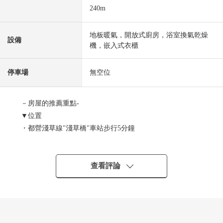
240m
地板暖氣，開放式廚房，浴室換氣乾燥
設備
機，嵌入式衣櫃
停車場
無空位
－房屋的推薦重點-
▼位置
・都營淺草線"淺草橋"車站步行5分鐘
・都營淺草線"藏前"車站步行7分鐘
・JR總武線"淺草橋"車站步行6分鐘
・JR總武線(快速)"馬喰町"車站步行11分鐘
查看評論
・都營大江戶線"藏前"車站步行12分鐘
▼Mansion的特徴
・能利用3車站4線路