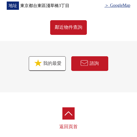
・區立藏前公園約340m(步行5分鐘)
＞ GoogleMap
地址
東京都台東區淺草橋3丁目
・三井紀念醫院約760m(步行10分鐘)
・區立台東育英小學約90m(步行2分鐘)
・區立淺草中學約410m(步行6分鐘)
鄰近物件查詢
■ 在找想要的家方面給予幫助的━━━━━・・・
房屋的詳細、需討論是如感興趣,歡迎請隨時聯繫我們。
我的最愛
諮詢
返回頁首