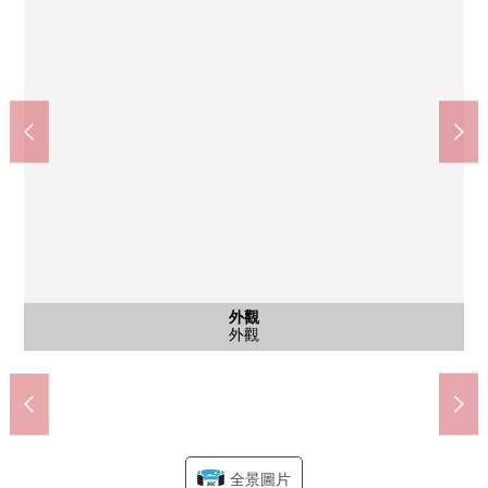
廚房
※圖片是CG在在CG在原來再現室內照片、平面圖的"空房翻新形
象"合成家具、供給品的配置例的東西，并且價格沒包括翻新工程
7-Eleven台東淺草橋3丁目商店(約200m)
在鳥越神社的前面的郵局(約240m)
區立台東育英小學(約90m)
三井紀念醫院(約760m)
區立藏前公園(約340m)
區立淺草中學(約410m)
共有部分
共有部分
外觀
入口
入口
入口
入口
入口
其他
外觀
費用以及家具，和用現狀的遞交成為。
宅配保管櫃
步行10分鐘
步行3分鐘
步行3分鐘
步行5分鐘
步行2分鐘
步行6分鐘
公共汽車
入口路徑
入口路徑
防風林室
大廳入口
大廳入口
集合郵筒
外觀
客廳
廚房
廚房
廁所
洗臉
室內
客廳
收納
收納
門口
其他
風景
陽台
名牌
外觀
全景圖片