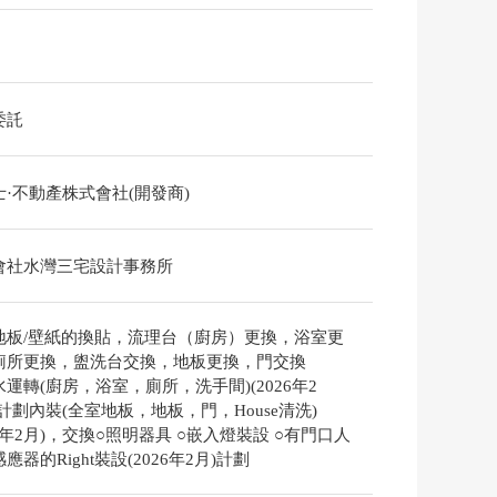
委託
士·不動產株式會社(開發商)
會社水灣三宅設計事務所
地板/壁紙的換貼，流理台（廚房）更換，浴室更
廁所更換，盥洗台交換，地板更換，門交換
運轉(廚房，浴室，廁所，洗手間)(2026年2
計劃內裝(全室地板，地板，門，House清洗)
26年2月)，交換○照明器具 ○嵌入燈裝設 ○有門口人
應器的Right裝設(2026年2月)計劃