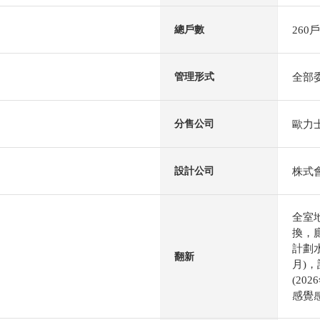
260戶
總戶數
全部
管理形式
歐力
分售公司
株式
設計公司
全室
換，
計劃水
翻新
月)，
(20
感覺感