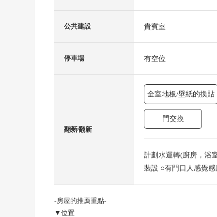
貴賓室
公共建設
有空位
停車場
全室地板/壁紙的換貼
門交換
翻新⁄翻新
計劃水運轉(廚房，浴室，
裝設 ○有門口人感覺感應器
-房屋的推薦重點-
▼位置