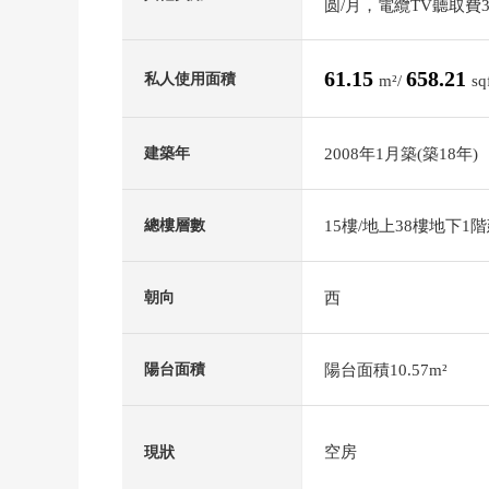
圆/月，電纜TV聽取費3
61.15
658.21
私人使用面積
m²/
sq
2008年1月築(築18年)
建築年
15樓/地上38樓地下1
總樓層數
西
朝向
陽台面積10.57m²
陽台面積
空房
現狀