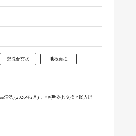
盥洗台交換
地板更換
清洗)(2026年2月)， ○照明器具交換 ○嵌入燈