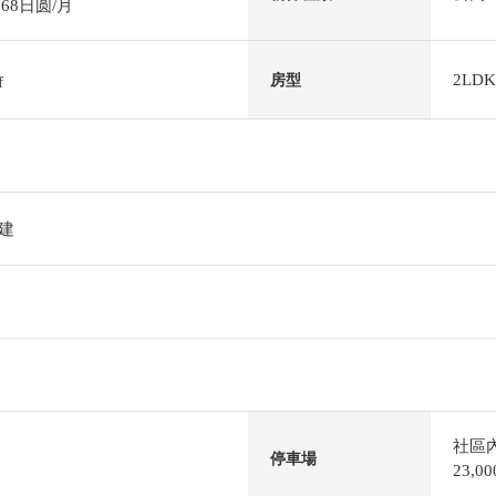
68日圆/月
2LDK
房型
f
階建
社區
停車場
23,