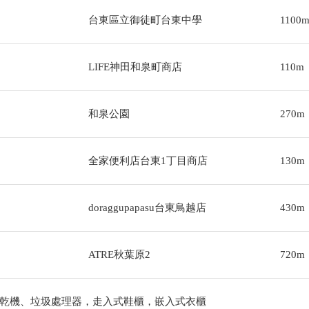
台東區立御徒町台東中學
1100
LIFE神田和泉町商店
110m
和泉公園
270m
全家便利店台東1丁目商店
130m
doraggupapasu台東鳥越店
430m
ATRE秋葉原2
720m
乾機、垃圾處理器，走入式鞋櫃，嵌入式衣櫃