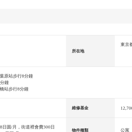
東京
所在地
葉原站步行8分鐘
0分鐘
橋站步行8分鐘
12,7
維修基金
8日圆/月，街道裡會費300日
公寓
物件種類