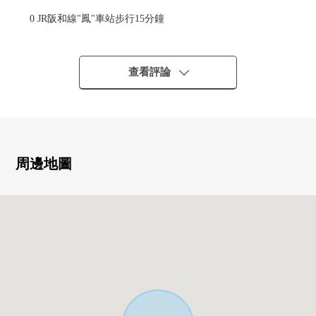
0 JR阪和線"鳳"車站步行15分鐘
在快速地鐵停靠車站便於通勤、上學。
0 土地面積：100平方公尺(約30.25坪)
查看評論
0 前面道路約5.8m有，是當做感覺清醒的街景。
0 是2013年10月築的透天房住宅。
周邊地圖
0 能瞭望全體LDK的樣子的開放式廚房
0 有約19.5張塌塌米LDK。
0 各房間有收納。
0 廁所在1樓，2樓