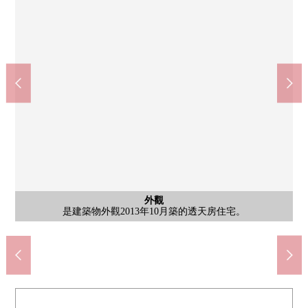
外觀
建築物外觀JR阪和線"鳳"車站步行15分鐘。通勤、上學在快速地鐵
7-Eleven堺鳳南町5丁店(約220m)
堺市立鳳南小學(約1020m)
堺市立鳳中學(約1220m)
含有前面道路的外觀
含有前面道路的外觀
ario鳳(約1100m)
外觀
客廳
廚房
外觀
外觀
外觀
外觀
外觀
外觀
外觀
外觀
外觀
外觀
有建築物外觀土地面積100平方公尺(約30.25坪)。
可以建築物外觀停車2台。(有出自車型的限制)
東北一側前面道路照片道路幅員：有約5.8m。
東北一側前面道路照片道路幅員：有約5.8m。
是建築物外觀2013年10月築的透天房住宅。
約19.5張塌塌米建築物外觀的客廳飯廳廚房
是能瞭望廚房餐廳LDK的開放式廚房。
被用於建築物外觀室內敬重上。
停靠車站便利。
建築物外觀
建築物外觀
建築物外觀
建築物外觀
建築物外觀
建築物外觀
步行14分鐘
步行13分鐘
步行16分鐘
步行3分鐘
客廳