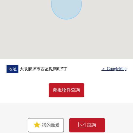
0 可以停車2台。(出自車型的)
0 被用於室內敬重上。
■買東西，安裝設備，充實。
・AEON STYLE誘惑物 步行8分鐘(約620m)
・7-Eleven堺鳳南町5丁店徒歩3分(約220m)
・doragguseimusu堺鳳東店 步行8分鐘(約590m)
・誘惑物翅膀 步行8分鐘(約620m)
・ario鳳 步行14分鐘(約1100m)
＞ GoogleMap
地址
大阪府堺市西區鳳南町5丁
鄰近物件查詢
我的最愛
諮詢