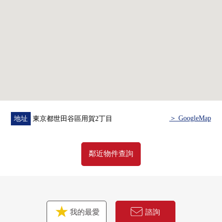
○ 雙重的在遮音性之前的框格
○ 寵物飼養可(有飼養細則)
○ 不在時有便利的宅配保管櫃
○ 已經2026年6月16日室內翻新完成
○ 在2025年2月已經大規模的修理工程實施
■ 翻新內容(2026年6月16日完成已
經)━━━━━━━━━━━━━━━・・・・・
○ 組合廚房交換
○ 整體衛浴交換
＞ GoogleMap
地址
東京都世田谷區用賀2丁目
○ 廁所更換
○ 盥洗台交換
○ 門交換
鄰近物件查詢
○ Cross換貼
○ 地板張替
○ 地板暖氣交換
○ 照明交換
我的最愛
諮詢
○ 嵌入燈增設