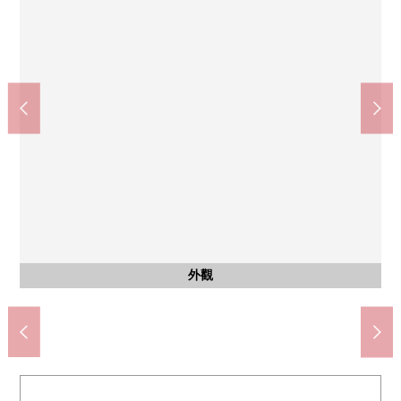
COCOKARA FINE用賀站前店(約420m)
小島×BIC CAMERA用賀商店(約160m)
Lawson用賀2丁目商店(約200m)
世田谷區立瀨田中學(約1000m)
世田谷區立櫻町小學(約780m)
ＯＫ用賀站前店(約330m)
用賀站前郵局(約510m)
共有部分
共有部分
公共汽車
共有部分
客廳
客廳
廚房
廚房
洗臉
其他
卧室
卧室
卧室
步行10分鐘。
步行13分鐘。
步行5分鐘。
步行3分鐘。
步行6分鐘。
步行7分鐘。
步行2分鐘。
宅配保管櫃
共有部分
公共汽車
共用部分
外觀
入口
信箱
客廳
客廳
廚房
廚房
洗臉
設備
卧室
卧室
卧室