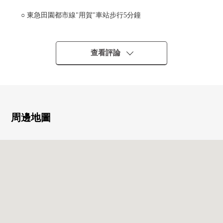
○ 東急田園都市線"用賀"車站步行5分鐘
■ 物件概要━━━━━━━━━━━━━━━・・・・・
○ 私人使用面積：70.30平方公尺
查看評論
○ 陽台面積：15.84平方公尺
○ 凹室面積：3.16平方公尺
○ 房型：2SLDK
○ 8層樓2樓部分
○ 2002年2月築
周邊地圖
○ 施主：株式會社Morimoto
○ 施工：三菱建設株式會社
○ 管理：株式會社Morimoto質量
■ 推薦重點━━━━━━━━━━━━━━━・・・・・
○ 到用賀站步行5分鐘的位置
○ 適合2樓部分、東面的住戸
○ 在各居室存儲空間有