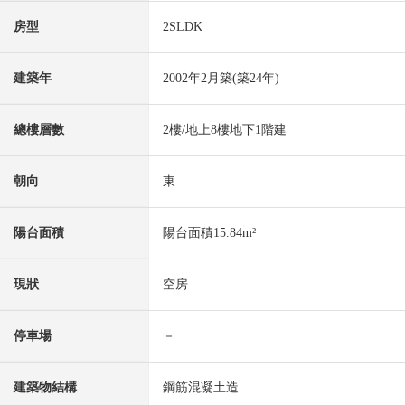
房型
2SLDK
建築年
2002年2月築(築24年)
總樓層數
2樓/地上8樓地下1階建
朝向
東
陽台面積
陽台面積15.84m²
現狀
空房
停車場
－
建築物結構
鋼筋混凝土造