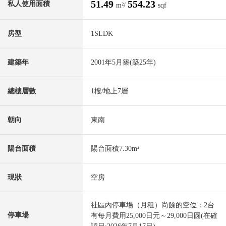
51.49
554.23
私人使用面積
m²/
sqf
房型
1SLDK
建築年
2001年5月築(築25年)
總樓層數
1樓/地上7層
朝向
東南
陽台面積
陽台面積7.30m²
現狀
空房
社區內停車場（月租）尚餘的空位：2台
停車場
有每月費用25,000日元～29,000日圆(在確