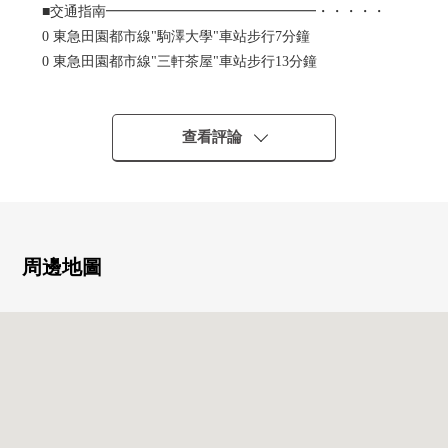
■交通指南━━━━━━━━━━━━━━━・・・・・
0 東急田園都市線"駒澤大學"車站步行7分鐘
0 東急田園都市線"三軒茶屋"車站步行13分鐘
○ 東急世田谷線"若林"車站步行12分鐘
■推薦重點━━━━━━━━━━━━━━━・・・・・
查看評論
0 私人使用面積51.49平方公尺
0 1SLDK型的房間
○ 有天花板高度約2.6m的開放感覺的客廳飯廳
○ 收藏嵌入式衣櫃，充實
○ 在浴室，再加熱功能、換氣乾燥機有
周邊地圖
0 在廚房，洗碗機.3份爐子有
○ 附帶保護舒適的生活的TV監視器的防盜門
○ 甚至不在時能收到行李的宅配保管櫃有
0 可飼養寵物（有規定）
○ 能利用3車站2線路
0 在周圍，便利店或者超市等的買的設施充實