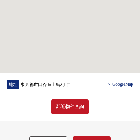
■翻新履歷(2018年7月實
施)━━━━━━━━━━━━━━━・・・・・
0 地板張替
0 天花板、牆Cross張替
0 門口、洗臉室、廁所層瓷磚交換
0 門交換
0 熱水器交換
0 組合廚房交換(有凈水器)
0 整體衛浴交換(再加熱功能、浴室暖氣烘乾機)
0 盥洗台交換
0 怎麼遮蔽
＞ GoogleMap
地址
東京都世田谷區上馬2丁目
■LIFE信息━━━━━━━━━━━━━━━・・・・・
0 Mybasket三軒茶屋商店、約180m(步行3分鐘)
鄰近物件查詢
0 OZEKI野澤商店、約600m(步行8分鐘)
0 Lawson上馬2丁目商店、約150m(步行2分鐘)
0 7-Eleven世田谷上馬2丁目商店、約300m(步行4分鐘)
0 Tomod's上馬商店、約500m(步行7分鐘)