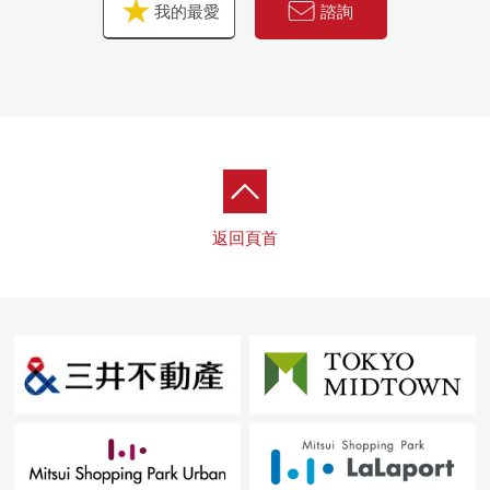
我的最愛
諮詢
0 世田谷駒澤2郵局、約500m(步行7分鐘)
0 Carrot Tower、約1000m(步行13分鐘)
0 駒澤醫院、約750m(步行10分鐘)
0 丸山公園、約700m(步行9分鐘)
返回頁首