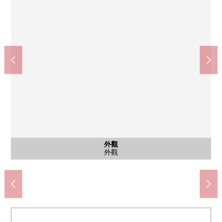
客廳
※圖片，CG合成家具、供給品的配置例在實際的室內了。銷售價
公共汽車
共有部分
共有部分
停車場
停車場
外觀
客廳
客廳
客廳
廚房
廚房
洗臉
廁所
室內
室內
收納
室內
室內
門口
陽台
入口
入口
外觀
外觀
外觀
7-Eleven世田谷上馬2丁目商店(約300m)
Mybasket三軒茶屋商店(約180m)
Lawson上馬2丁目商店(約150m)
Tomod's上馬商店(約500m)
OZEKI野澤商店(約600m)
Carrot Tower(約1000m)
駒澤醫院(約750m)
丸山公園(約700m)
格不包括家具。
公共汽車
共有部分
共有部分
停車場
停車場
外觀
客廳
客廳
客廳
廚房
廚房
洗臉
廁所
室內
室內
收納
室內
室內
門口
陽台
入口
入口
外觀
外觀
外觀