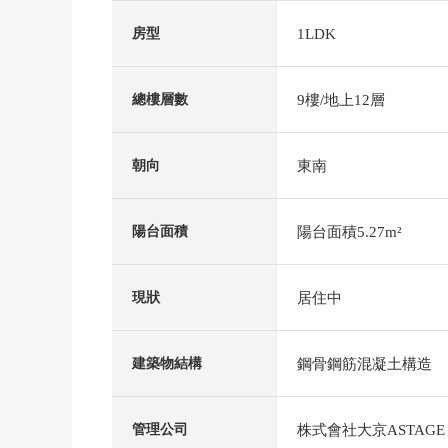
1LDK
房型
9樓/地上12層
總樓層數
東南
朝向
陽台面積5.27m²
陽台面積
居住中
現狀
鋼骨鋼筋混凝土構造
建築物結構
株式會社大京ASTAGE
管理公司