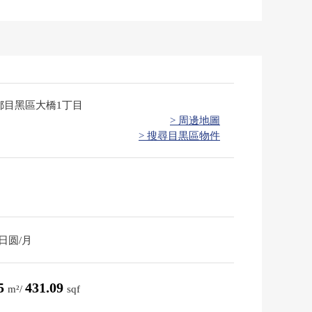
都目黑區大橋1丁目
> 周邊地圖
> 搜尋目黒區物件
0日圆/月
05
431.09
m²/
sqf