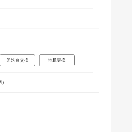
盥洗台交換
地板更換
月)