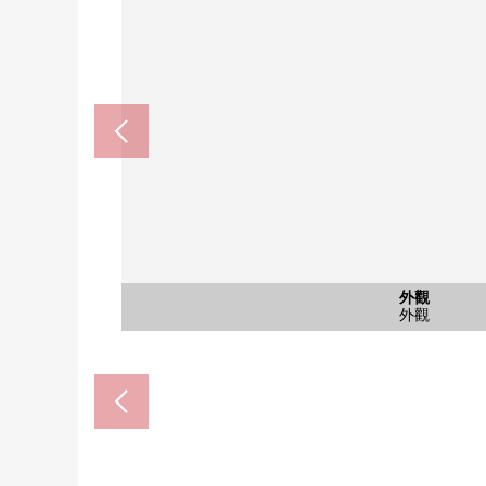
共有部分
共有部分
外觀
入口
其他
外觀
全家便利店目黑青葉台3丁目商店(
COCOKARA FINE目黑大橋商店
Lawson H目黑大橋2丁目商店(
7-Eleven目黑大橋2丁目商店(
超市miraberu目黑大橋商店(約
東邦大學醫療中心大橋醫院(約7
成城石井池尻大橋商店(約50
Tomod's池尻大橋商店(約5
LIFE目黑大橋商店(約19
目黑大橋郵局(約300m
共有部分
共有部分
外觀
入口
名牌
外觀