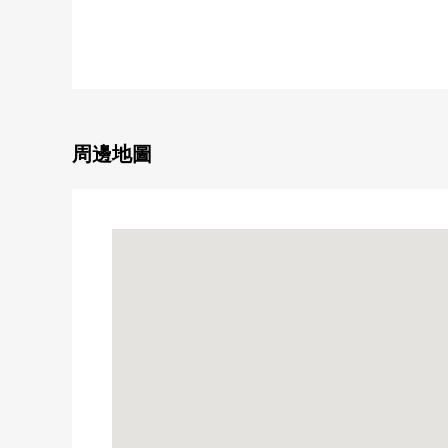
■推薦重點━━━━━━━━━━━━━━━・・・
0 私人使用面積40.05平方公尺的1LDK
0 鋼架鋼筋混凝土結構12樓核算的9樓部分
0 風景良好
0 隔音、高斷熱的東西裡面的窗設置
周邊地圖
0 向東南有，陽光良好
0 全水循環是獨立型
0 防盜門有
0 不在時便利的宅配保管櫃完備
■翻新履歷━━━━━━━━━━━━━━━・・・
[2025年月實施]
0 在LDK，西式房間設置LIXIL製造"隔音、高斷熱窗
[2025年5月實施]