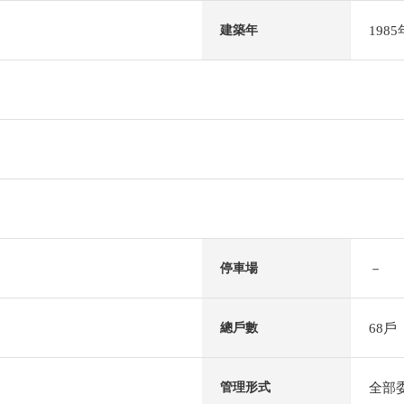
198
建築年
－
停車場
68戶
總戶數
全部
管理形式