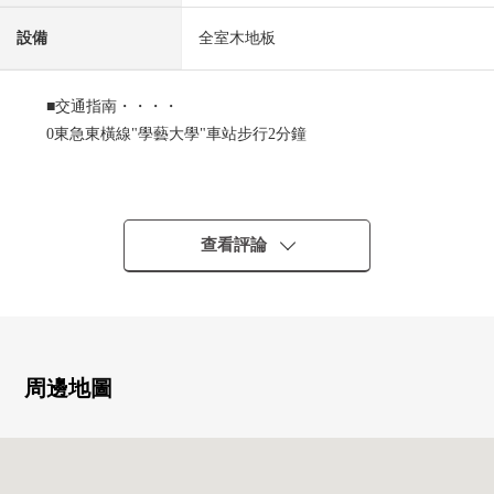
設備
全室木地板
■交通指南・・・・
0東急東橫線"學藝大學"車站步行2分鐘
■推薦重點・・・・
05樓部分，2LDK的房間
0陽光通風關於朝南、邊間良好
查看評論
0便於超市以及便利店，公園等的生活的設施在近鄰充實
0在全居室有存儲空間
0在2013年翻新履歷有
・整體衛浴，廚房，廁所，盥洗台交換
・地板·Cross張替
周邊地圖
・門、開關插座交換 ...其他