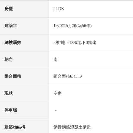
房型
2LDK
建築年
1970年5月築(築56年)
總樓層數
5樓/地上12樓地下0階建
朝向
南
陽台面積
陽台面積6.43m²
現狀
空房
停車場
－
建築物結構
鋼骨鋼筋混凝土構造