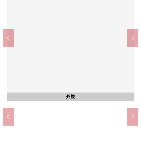
7-Eleven學藝大學站西口店(約80m)
東急store學藝大學商店(約170m)
鬆本清學藝大學東口店(約140m)
AEON STYLE碑文谷(約850m)
目黑區立鷹番小學(約440m)
目黑中央中學(約1020m)
目黑鷹番郵局(約400m)
碑文谷公園(約630m)
目黑醫院(約600m)
共有部分
共有部分
停車場
外觀
入口
入口