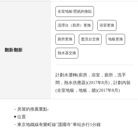
全室地板/壁紙的換貼
流理台（廚房）更換
浴室更換
廁所更換
盥洗台交換
地板更換
翻新⁄翻新
熱水器交換
計劃水運轉(廚房，浴室，廁所，洗手
間，熱水供應器)(2017年8月) , 計劃內裝
(全室地板，地板，牆)(2017年8月)
－房屋的推薦重點-
▼位置
・東京地鐵線有樂町線"護國寺"車站步行1分鐘