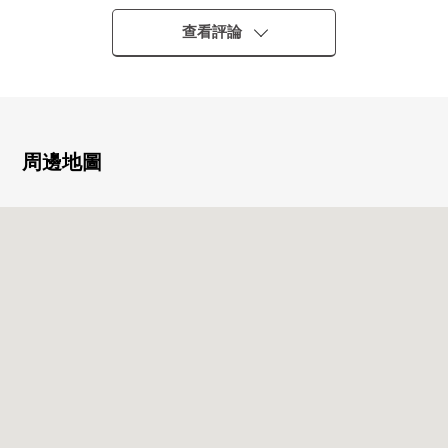
▼Mansion的特徴
・安心的防盜門系統
查看評論
・可飼養寵物（有規定）
▼翻新履歷(2017年8月實施)
・廚房NEW交換
・整體衛浴NEW交換
周邊地圖
・盥洗台NEW交換
・廁所NEW交換
・熱水供應器NEW交換
・地板張替
・天花板、牆Cross張替
▼房間的特徴
・關於西北邊間，通風良好
・會話興奮起來的櫃台廚房
・收藏走入式鞋櫃，嵌入式衣櫃，充實