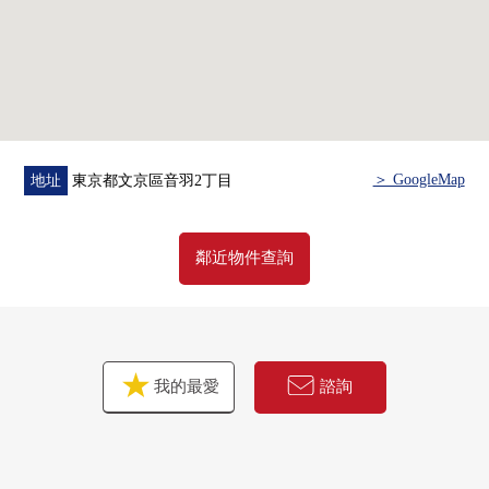
▼設備
・洗碗機
・再加熱功能
・浴室換氣乾燥機
・溫水衝洗馬桶座
▼周邊環境
＞ GoogleMap
地址
東京都文京區音羽2丁目
・到Maruetsu Petit護國寺站前店約280m(步行4分鐘)
・到7-Eleven文京音羽1丁目商店約130m(步行2分鐘)
・到綠的公園約360m(步行5分鐘)
鄰近物件查詢
■ 在找想要的家方面給予幫助的━━━━━・・・
房屋的詳細、需討論是如感興趣,歡迎請隨時聯繫我們。
我的最愛
諮詢