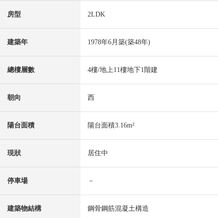
房型
2LDK
建築年
1978年6月築(築48年)
總樓層數
4樓/地上11樓地下1階建
朝向
西
陽台面積
陽台面積3.16m²
現狀
居住中
停車場
－
建築物結構
鋼骨鋼筋混凝土構造