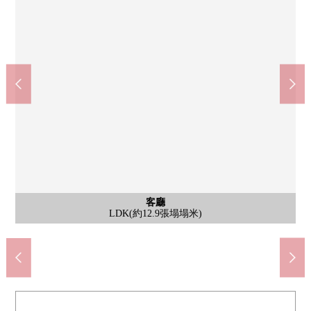
西式房間
公共汽車
共有部分
客廳
風景
外觀
客廳
廚房
廚房
客廳
客廳
客廳
洗臉
洗臉
洗臉
廁所
門口
門口
大廳
入口
入口
入口
入口
外觀
西式房間(約4.7張塌塌米)※壁面有壁櫥
來自東北一側陽台的風景(東北眺望)
西式房間(約4.7張塌塌米)
LDK(約12.9張塌塌米)
LDK(約12.9張塌塌米)
LDK(約12.9張塌塌米)
LDK(約12.9張塌塌米)
LDK(約12.9張塌塌米)
門口※有走入式鞋櫃
公共汽車
2樓大廳
洗臉室
盥洗台
電梯間
外觀
廚房
廚房
廁所
門口
入口
入口
入口
入口
外觀