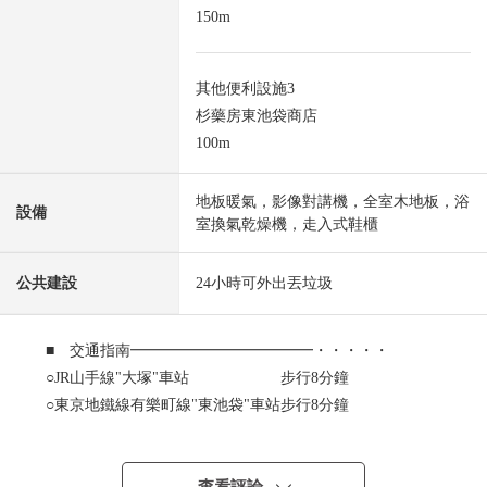
150m
其他便利設施3
杉藥房東池袋商店
100m
地板暖氣，影像對講機，全室木地板，浴
設備
室換氣乾燥機，走入式鞋櫃
公共建設
24小時可外出丟垃圾
■ 交通指南━━━━━━━━━━━━・・・・・
○JR山手線"大塚"車站 步行8分鐘
○東京地鐵線有樂町線"東池袋"車站步行8分鐘
○JR山手線、埼京線、湘南新宿線
/東京地鐵線有樂町線、副都心線、丸內線
/東武東上線/西武池袋線"池袋"車站35號出口步行13分鐘