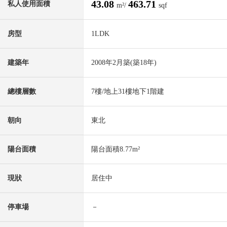
43.08
463.71
私人使用面積
m²/
sqf
房型
1LDK
建築年
2008年2月築(築18年)
總樓層數
7樓/地上31樓地下1階建
朝向
東北
陽台面積
陽台面積8.77m²
現狀
居住中
停車場
－