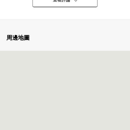
查看評論
■ 推薦這裡的━━━━━━━━━━━━・・・・・
○ 通風關於東北×西北的採光房良好
○ 三井不動產Residential株式會社開發商Mansion
○ 2面陽台
周邊地圖
○ 能集中於菜的獨立型廚房
○ 廚房有煤氣爐
○ 在廁所一部分壁面環保克拉設置
○ 室內禮貌地是使用
○ 像飯店的內走廊設計
○ 能利用幾個復數車站線路
○ 私人使用面積43.08平方公尺/1LDK
○ 走入式鞋櫃有
○ 壁櫥存儲空間在走廊收納，西式房間充實
○ 地板暖氣有
○ 不在時便利的宅配保管櫃有
○ 可飼養寵物(出自規章的限制有)