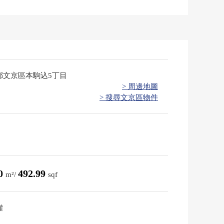
都文京區本駒込5丁目
> 周邊地圖
> 搜尋文京區物件
80
492.99
m²/
sqf
權