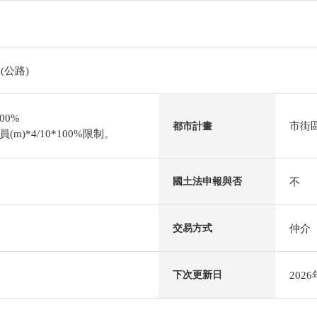
(公路)
00%
市街
都市計畫
)*4/10*100%限制。
不
國土法申報與否
仲介
交易方式
202
下次更新日