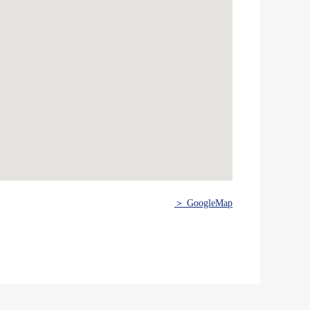
＞ GoogleMap