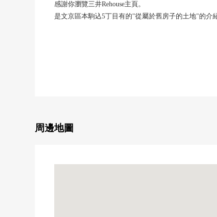
感謝你瀏覽三井Rehouse主頁。
是文京區本駒込5丁目有的"從屬於舊房子的土地"的介
■推薦重點━━━━━━━━━━━━━━━・・・・
○能利用2線路的位置
JR山手線、東京地鐵南北線"駒入"車站步行9分鐘
○陽光在西南一側道路表面良好
○不是有建築條件的待售土地
0建築在喜歡的House廠商做好
到區立昭和小學步行8分鐘(約580m)
周邊地圖
到區立第9中學步行6分鐘(約450m)
※上學境界有將來改變的情況