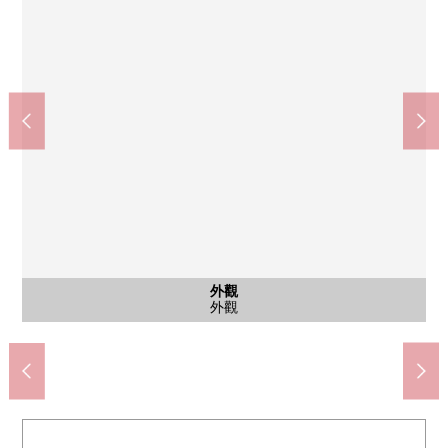
再Ｋｏｓｓ西小岩1丁目商店(約360m)
Create SD JR小岩站前店(約430m)
區立小岩第4中學(約940m)
區立北小岩小學(約550m)
含有前面道路的外觀
公共汽車
其他當地
停車場
外觀
客廳
客廳
廚房
洗臉
室內
室內
室內
室內
門口
外觀
含有前面道路的外觀
步行12分鐘。
步行5分鐘。
步行6分鐘。
步行7分鐘。
公共汽車
前面道路
停車場
外觀
客廳
客廳
廚房
洗臉
室內
室內
室內
室內
門口
外觀