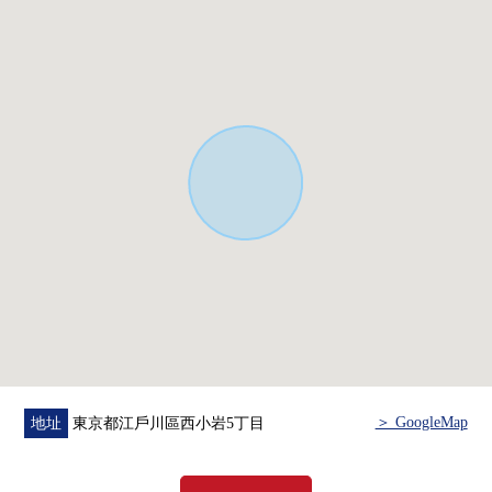
■ 在找想要的家方面給予幫助的━━━━━・・・
房屋的詳細、需討論是如感興趣,歡迎請隨時聯繫我們
＞ GoogleMap
地址
東京都江戶川區西小岩5丁目