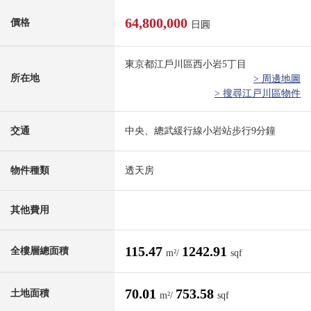
64,800,000
價格
日圓
東京都江戶川區西小岩5丁目
所在地
> 周邊地圖
> 搜尋江戸川區物件
交通
中央、總武緩行線小岩站步行9分鐘
物件種類
透天房
其他費用
115.47
1242.91
全樓層總面積
m²/
sqf
70.01
753.58
土地面積
m²/
sqf