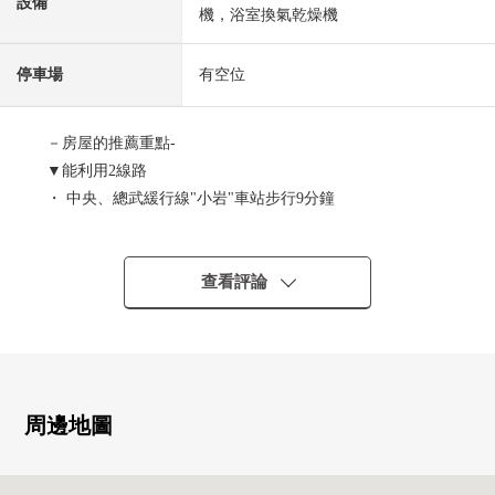
設備
機，浴室換氣乾燥機
停車場
有空位
－房屋的推薦重點-
▼能利用2線路
・ 中央、總武緩行線"小岩"車站步行9分鐘
・京成電鐵幹線"京成小岩"車站步行9分鐘
▼房間的特徴
查看評論
・土地面積70.01平方公尺(約21.17坪)
・建築面積115.47平方公尺(約34.92坪)
・木造3階建
・6LDK
・2005年3月築
周邊地圖
・停車位有(車型限制有)