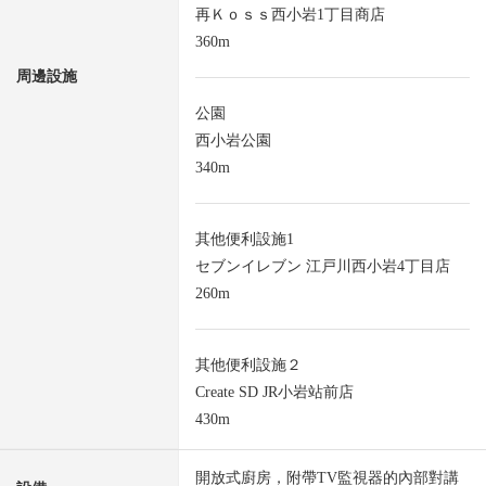
再Ｋｏｓｓ西小岩1丁目商店
360m
周邊設施
公園
西小岩公園
340m
其他便利設施1
セブンイレブン 江戸川西小岩4丁目店
260m
其他便利設施２
Create SD JR小岩站前店
430m
開放式廚房，附帶TV監視器的內部對講