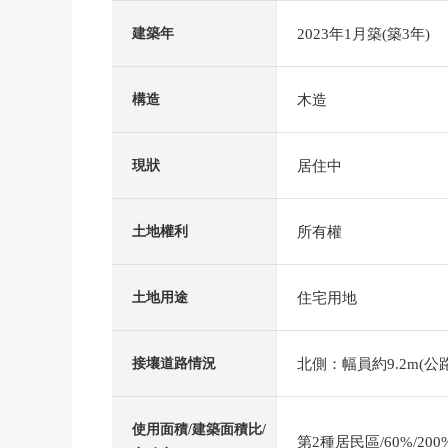
2023年1月築(築3年)
建築年
木造
構造
居住中
現狀
所有權
土地權利
住宅用地
土地用途
北側：幅員約9.2m(公
接壤道路情況
使用面積/建築面積比/
第2種居民區/60%/200