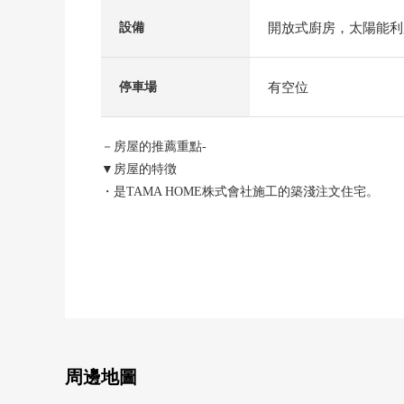
開放式廚房，太陽能利
設備
有空位
停車場
－房屋的推薦重點-
▼房屋的特徴
・是TAMA HOME株式會社施工的築淺注文住宅。
・已經太陽光發電設置的全部電化住宅
・東武野田線"六實"車站步行5分鐘的5LDK
・土地面積：123.97平方公尺(約37.50坪)
・建築面積：116.34平方公尺(約35.19坪)
・光照在角地良好
・道路：在北側幅員約9.2m公路，東面幅員約4.0m私
・約18.7張塌塌米LDK
・漂亮地使用2023年1月築的5LDK，室內。
周邊地圖
・2樓的1個房間也能作為書齋活用。