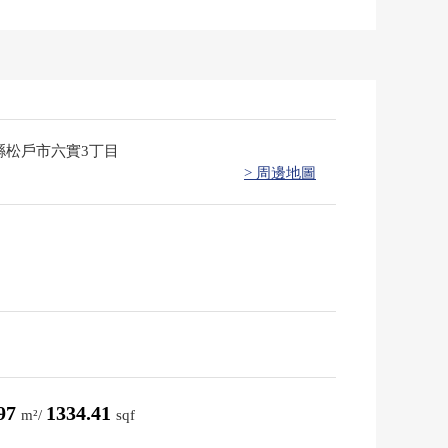
縣松戶市六實3丁目
> 周邊地圖
.97
1334.41
m²/
sqf