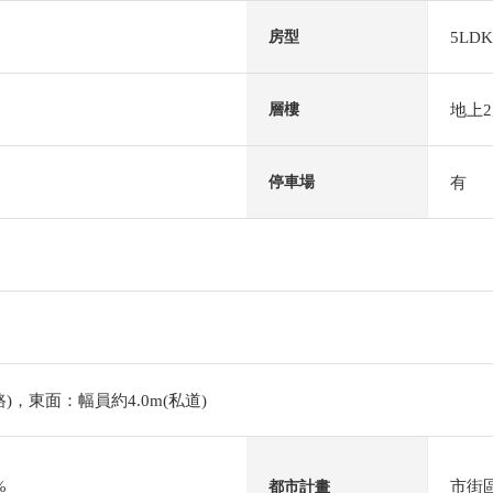
5LDK
房型
地上
層樓
有
停車場
路)，東面：幅員約4.0m(私道)
%
市街
都市計畫